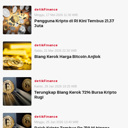
detikFinance
Minggu, 17 Mei 2026 11:36 WIB
Pengguna Kripto di RI Kini Tembus 21,37
Juta
detikFinance
Sabtu, 21 Mar 2026 22:30 WIB
Biang Kerok Harga Bitcoin Anjlok
detikFinance
Kamis, 29 Jan 2026 19:25 WIB
Terungkap Biang Kerok 72% Bursa Kripto
Rugi
detikFinance
Minggu, 25 Jan 2026 13:40 WIB