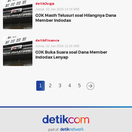
detikJogja
Jumat, 02 Jan 2026 14:18 WIB
OJK Masih Telusuri soal Hilangnya Dana
Member Indodax
detikFinance
Jumat, 02 Jan 2026 12:26 WIB
OJK Buka Suara soal Dana Member
Indodax Lenyap
1
2
3
4
5
part of