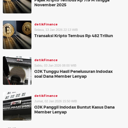
Pajak Kripto Tembus Rp 719 M hingga
November 2025
detikFinance
Selasa, 13 Jan 2026 22:13 WIB
Transaksi Kripto Tembus Rp 482 Triliun
detikFinance
Sabtu, 03 Jan 2026 08:00 WIB
OJK Tunggu Hasil Penelusuran Indodax
soal Dana Member Lenyap
detikFinance
Jumat, 02 Jan 2026 15:50 WIB
OJK Panggil Indodax Buntut Kasus Dana
Member Lenyap