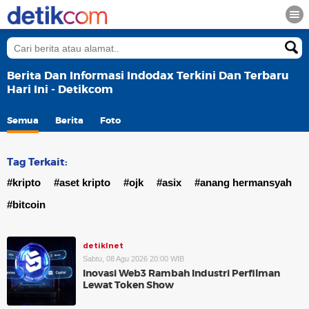
Berita Dan Informasi Indodax Terkini Dan Terbaru
Hari Ini - Detikcom
Semua
Berita
Foto
Tag Terkait:
#kripto
#aset kripto
#ojk
#asix
#anang hermansyah
#bitcoin
detikInet
Sabtu, 08 Agu 2026 20:00 WIB
Inovasi Web3 Rambah Industri Perfilman
Lewat Token Show