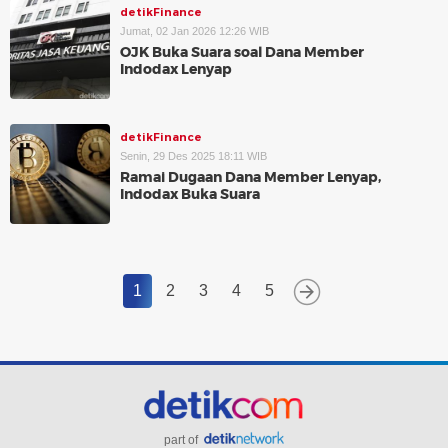
detikFinance
Jumat, 02 Jan 2026 12:26 WIB
OJK Buka Suara soal Dana Member
Indodax Lenyap
detikFinance
Senin, 29 Des 2025 18:11 WIB
Ramai Dugaan Dana Member Lenyap,
Indodax Buka Suara
1
2
3
4
5
part of