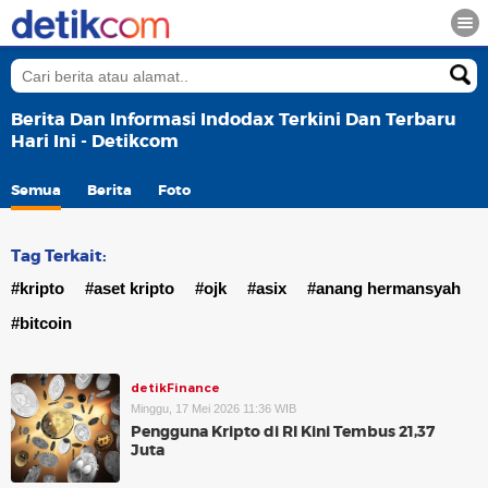
Berita Dan Informasi Indodax Terkini Dan Terbaru
Hari Ini - Detikcom
Semua
Berita
Foto
Tag Terkait:
#kripto
#aset kripto
#ojk
#asix
#anang hermansyah
#bitcoin
detikFinance
Minggu, 17 Mei 2026 11:36 WIB
Pengguna Kripto di RI Kini Tembus 21,37
Juta