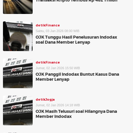
Transaksi Kripto Tembus Rp 482 Triliun
detikFinance
Sabtu, 03 Jan 2026 08:00 WIB
OJK Tunggu Hasil Penelusuran Indodax
soal Dana Member Lenyap
detikFinance
Jumat, 02 Jan 2026 15:50 WIB
OJK Panggil Indodax Buntut Kasus Dana
Member Lenyap
detikJogja
Jumat, 02 Jan 2026 14:18 WIB
OJK Masih Telusuri soal Hilangnya Dana
Member Indodax