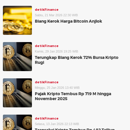
detikFinance
Sabtu, 21 Mar 2026 22:30 WIB
Biang Kerok Harga Bitcoin Anjlok
detikFinance
Kamis, 29 Jan 2026 19:25 WIB
Terungkap Biang Kerok 72% Bursa Kripto
Rugi
detikFinance
Minggu, 25 Jan 2026 13:40 WIB
Pajak Kripto Tembus Rp 719 M hingga
November 2025
detikFinance
Selasa, 13 Jan 2026 22:13 WIB