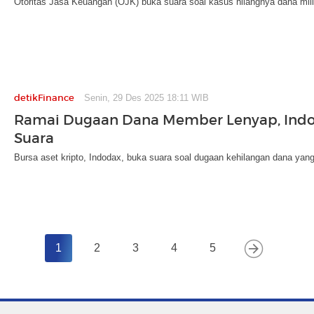
Otoritas Jasa Keuangan (OJK) buka suara soal kasus hilangnya dana mi
detikFinance
Senin, 29 Des 2025 18:11 WIB
Ramai Dugaan Dana Member Lenyap, Ind
Suara
Bursa aset kripto, Indodax, buka suara soal dugaan kehilangan dana yan
1
2
3
4
5