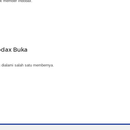
lik member Indodax.
odax Buka
g dialami salah satu membernya.