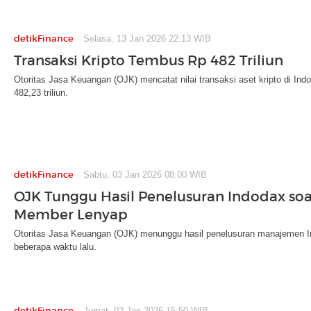
detikFinance
Selasa, 13 Jan 2026 22:13 WIB
Transaksi Kripto Tembus Rp 482 Triliun
Otoritas Jasa Keuangan (OJK) mencatat nilai transaksi aset kripto di I
482,23 triliun.
detikFinance
Sabtu, 03 Jan 2026 08:00 WIB
OJK Tunggu Hasil Penelusuran Indodax so
Member Lenyap
Otoritas Jasa Keuangan (OJK) menunggu hasil penelusuran manajemen I
beberapa waktu lalu.
detikFinance
Jumat, 02 Jan 2026 15:50 WIB