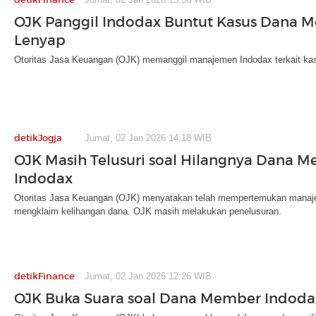
OJK Panggil Indodax Buntut Kasus Dana 
Lenyap
Otoritas Jasa Keuangan (OJK) memanggil manajemen Indodax terkait k
detikJogja
Jumat, 02 Jan 2026 14:18 WIB
OJK Masih Telusuri soal Hilangnya Dana 
Indodax
Otoritas Jasa Keuangan (OJK) menyatakan telah mempertemukan mana
mengklaim kelihangan dana. OJK masih melakukan penelusuran.
detikFinance
Jumat, 02 Jan 2026 12:26 WIB
OJK Buka Suara soal Dana Member Indoda