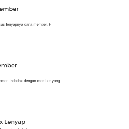
Member
asus lenyapnya dana member. P
Member
jemen Indodax dengan member yang
x Lenyap