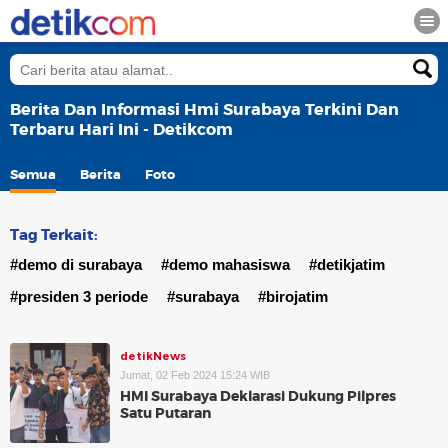
Berita Dan Informasi Hmi Surabaya Terkini Dan
Terbaru Hari Ini - Detikcom
Semua
Berita
Foto
Tag Terkait:
#demo di surabaya
#demo mahasiswa
#detikjatim
#presiden 3 periode
#surabaya
#birojatim
detikNews
Jumat, 02 Feb 2024 15:24 WIB
HMI Surabaya Deklarasi Dukung Pilpres
Satu Putaran