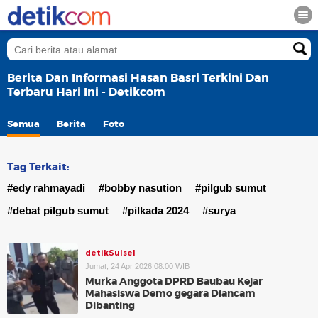
Berita Dan Informasi Hasan Basri Terkini Dan
Terbaru Hari Ini - Detikcom
Semua
Berita
Foto
Tag Terkait:
#edy rahmayadi
#bobby nasution
#pilgub sumut
#debat pilgub sumut
#pilkada 2024
#surya
detikSulsel
Jumat, 24 Apr 2026 08:00 WIB
Murka Anggota DPRD Baubau Kejar
Mahasiswa Demo gegara Diancam
Dibanting