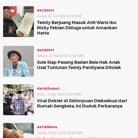
detikHot
Jumat, 31 Jul 2026 05:10 WIB
Teddy Berjuang Masuk Ahli Waris Ibu
Rizky Febian Diduga untuk Amankan
Harta
detikHot
Selasa, 12 Mei 2026 12:30 WIB
Sule Siap Pasang Badan Bela Hak Anak
Usai Tuntutan Teddy Pardiyana Ditolak
detikSumut
Rabu, 15 Apr 2026 23:39 WIB
Viral Dokter di Sidimpuan Dieksekusi dari
Rumah Sengketa, Ini Duduk Perkaranya
detikNews
Jumat, 10 Apr 2026 22:10 WIB