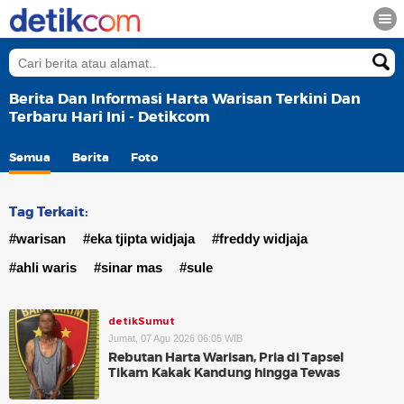
Berita Dan Informasi Harta Warisan Terkini Dan
Terbaru Hari Ini - Detikcom
Semua
Berita
Foto
Tag Terkait:
#warisan
#eka tjipta widjaja
#freddy widjaja
#ahli waris
#sinar mas
#sule
detikSumut
Jumat, 07 Agu 2026 06:05 WIB
Rebutan Harta Warisan, Pria di Tapsel
Tikam Kakak Kandung hingga Tewas