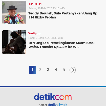
detikHot
Selasa, 10 Feb 2026 13:10 WIB
Teddy Berulah, Sule Pertanyakan Uang Rp
5 M Rizky Febian
Wolipop
Rabu, 21 Jan 2026 08:30 WIB
Istri Ungkap Perselingkuhan Suami Usai
Wafat, Transfer Rp 48 M ke WIL
1
2
3
4
5
part of