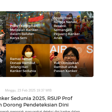
Spiderman
hingga Naruto
Potret Kegigihan
Beraksi,
Melawan Kanker
Semangati
dalam Balutan
Pejuang Kanker
Karya Seni
Anak
Ramai-ramai
Donasi Rambut
Yuk! Donasikan
Jelang Hari
Rambut untuk
Kanker Sedunia
Pasien Kanker
Minggu, 23 Feb 2025 19:37 WIB
nker Sedunia 2025, RSUP Prof
 Dorong Pendeteksian Dini
oerah mengajak masyarakat deteksi dini kanker dalam