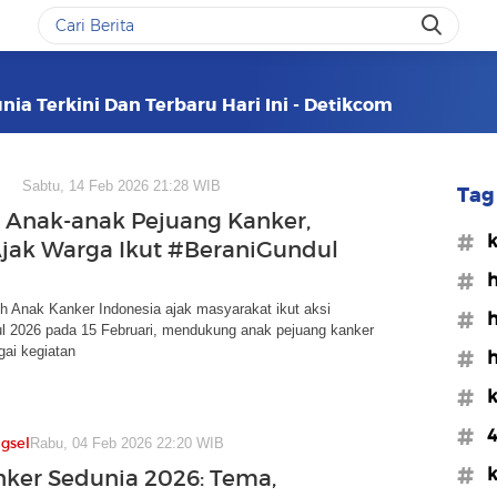
nia Terkini Dan Terbaru Hari Ini - Detikcom
Sabtu, 14 Feb 2026 21:28 WIB
Tag 
Anak-anak Pejuang Kanker,
#k
jak Warga Ikut #BeraniGundul
#h
h Anak Kanker Indonesia ajak masyarakat ikut aksi
#h
l 2026 pada 15 Februari, mendukung anak pejuang kanker
gai kegiatan
#h
#k
#4
gsel
Rabu, 04 Feb 2026 22:20 WIB
#k
nker Sedunia 2026: Tema,