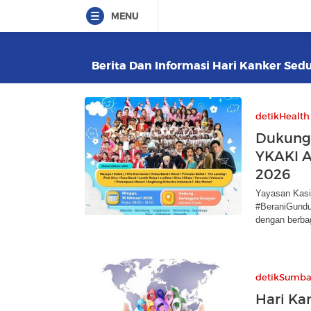
MENU
Berita Dan Informasi Hari Kanker Sedu
detikHealth
Dukung 
YKAKI A
2026
Yayasan Kasi
#BeraniGundu
dengan berba
detikSumba
Hari Ka