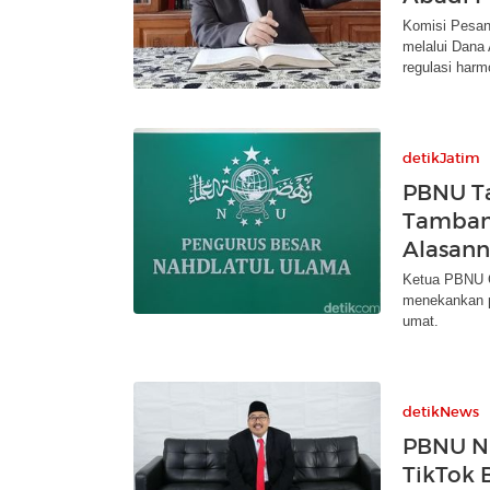
Komisi Pesan
melalui Dana
regulasi harm
detikJatim
PBNU Ta
Tambang
Alasan
Ketua PBNU G
menekankan p
umat.
detikNews
PBNU Nil
TikTok 