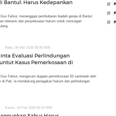
di Bantul: Harus Kedepankan
#m
#
Gus Fahrur, menanggapi pembubaran ibadah gereja di Bantul.
an toleransi dan penyelesaian hukum untuk mencegah
#
rulang.
Rabu, 06 Mei 2026 09:06 WIB
nta Evaluasi Perlindungan
Buntut Kasus Pemerkosaan di
Gus Fahrur, mengecam dugaan pemerkosaan 50 santriwati oleh
es di Pati. Ia mendukung penegakan hukum dan perlindungan
Kamis, 19 Feb 2026 04:03 WIB
angunkan Sahur Harus