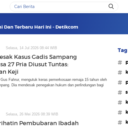
i Dan Terbaru Hari Ini - Detikcom
Selasa, 14 Jul 2026 08:44 WIB
Tag 
esak Kasus Gadis Sampang
#
a 27 Pria Diusut Tuntas:
an Keji
#k
Gus Fahrur, mengutuk keras pemerkosaan remaja 15 tahun oleh
#p
ampang. Dia mendesak penegakan hukum dan perlindungan bagi
#s
#k
#k
Selasa, 26 Mei 2026 08:39 WIB
#k
rihatin Pembubaran Ibadah