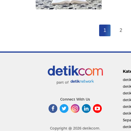
1
2
Kat
deti
part of
deti
deti
Connect With Us
deti
deti
deti
Sepa
deti
Copyright @ 2026 detikcom.