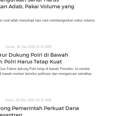
kan Adab, Pakai Volume yang
n soal adab menyikapi tata cara membangunkan sahur selama
Jumat, 30 Jan 2026 11:32 WIB
rur Dukung Polri di Bawah
: Polri Harus Tetap Kuat
s Fahrur dukung Polri tetap di bawah Presiden. Ia menilai
 bawah menteri berisiko politisasi dan mengancam netralitas
Senin, 29 Des 2025 14:15 WIB
ong Pemerintah Perkuat Dana
esantren