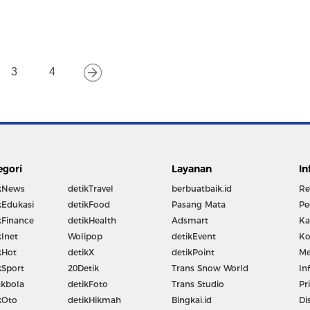
3
4
egori
Layanan
In
kNews
detikTravel
berbuatbaik.id
Re
kEdukasi
detikFood
Pasang Mata
Pe
kFinance
detikHealth
Adsmart
Ka
kInet
Wolipop
detikEvent
Ko
kHot
detikX
detikPoint
Me
kSport
20Detik
Trans Snow World
In
kbola
detikFoto
Trans Studio
Pr
kOto
detikHikmah
Bingkai.id
Di