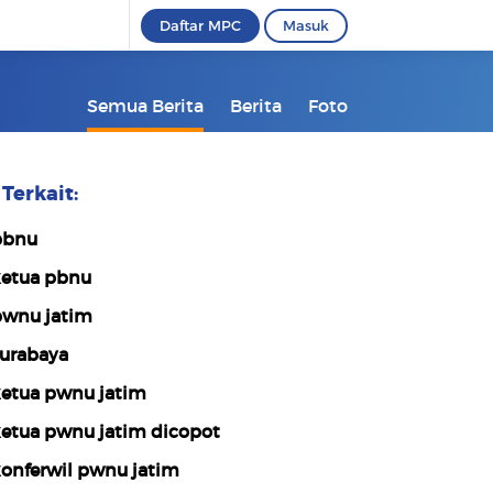
Daftar MPC
Masuk
Semua Berita
Berita
Foto
Terkait:
pbnu
etua pbnu
wnu jatim
urabaya
etua pwnu jatim
etua pwnu jatim dicopot
onferwil pwnu jatim