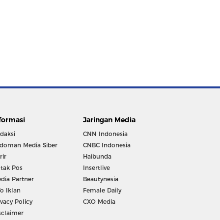
formasi
Jaringan Media
daksi
CNN Indonesia
doman Media Siber
CNBC Indonesia
rir
Haibunda
tak Pos
Insertlive
dia Partner
Beautynesia
fo Iklan
Female Daily
ivacy Policy
CXO Media
sclaimer