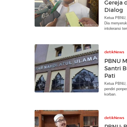
Gereja 
Dialog
Ketua PBNU, 
Dia menyeruk
intoleransi te
detikNews
PBNU Mi
Santri 
Pati
Ketua PBNU, 
pendiri ponp
korban.
detikNews
PBNU: B