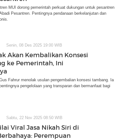
tren MUI dorong pemerintah perkuat dukungan untuk pesantren
 Abadi Pesantren. Pentingnya pendanaan berkelanjutan dan
onis.
Senin, 08 Des 2025 19:00 WIB
k Akan Kembalikan Konsesi
 ke Pemerintah, Ini
nya
us Fahrur menolak usulan pengembalian konsesi tambang. Ia
entingnya pengelolaan yang transparan dan bermanfaat bagi
Sabtu, 22 Nov 2025 08:50 WIB
ai Viral Jasa Nikah Siri di
Berbahaya: Perempuan