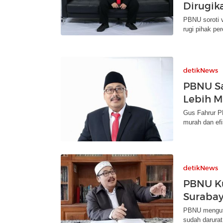
Dirugik
PBNU soroti v
rugi pihak pe
detikNews
PBNU Sa
Lebih M
Gus Fahrur PB
murah dan efi
detikNews
PBNU Ku
Surabay
PBNU mengutu
sudah darura