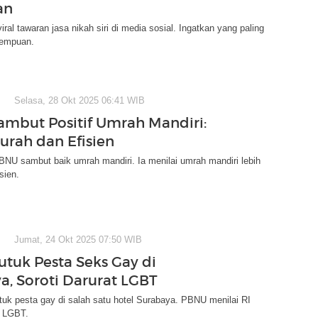
an
iral tawaran jasa nikah siri di media sosial. Ingatkan yang paling
rempuan.
Selasa, 28 Okt 2025 06:41 WIB
mbut Positif Umrah Mandiri:
urah dan Efisien
NU sambut baik umrah mandiri. Ia menilai umrah mandiri lebih
sien.
Jumat, 24 Okt 2025 07:50 WIB
tuk Pesta Seks Gay di
a, Soroti Darurat LGBT
k pesta gay di salah satu hotel Surabaya. PBNU menilai RI
t LGBT.