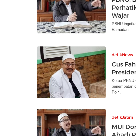
Perhati
Wajar
PBNU ingatka
Ramadan.
detikNews
Gus Fah
Presiden
Ketua PBNU Gu
penempatan di
Polri.
detikJatim
MUI Dor
Abadi P