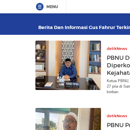
MENU
Berita Dan Informasi Gus Fahrur Terkin
detikNews
PBNU D
Diperkos
Kejahat
Ketua PBNU, 
27 pria di S
korban.
detikNews
PBNU P