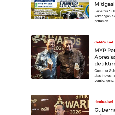
Mitigas
Gubernur Sul
kekeringan ak
pertanian.
detikSulsel
MYP Per
Apresia
detikti
Gubernur Sul
atas inovasi 
pembangunan
detikSulsel
Gubernu