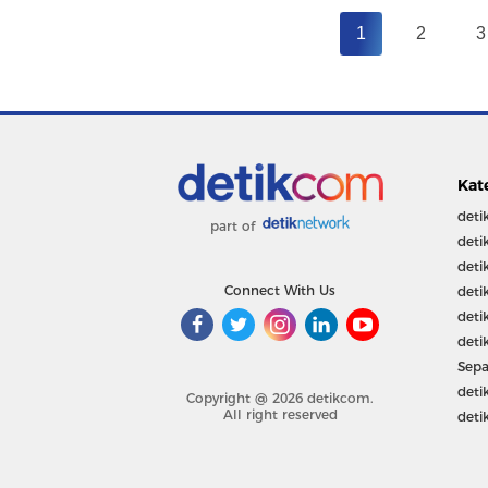
1
2
3
Kat
deti
part of
deti
deti
Connect With Us
deti
deti
deti
Sepa
deti
Copyright @ 2026 detikcom.
All right reserved
deti