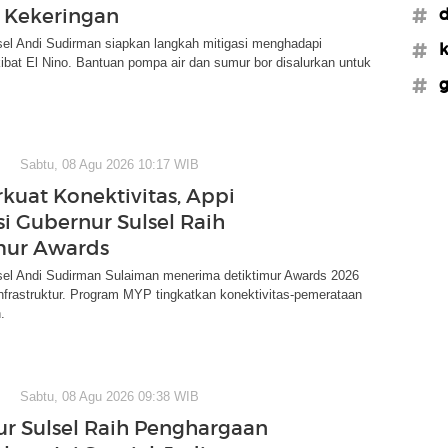
i Kekeringan
#d
sel Andi Sudirman siapkan langkah mitigasi menghadapi
#
ibat El Nino. Bantuan pompa air dan sumur bor disalurkan untuk
#g
Sabtu, 08 Agu 2026 10:17 WIB
kuat Konektivitas, Appi
si Gubernur Sulsel Raih
mur Awards
sel Andi Sudirman Sulaiman menerima detiktimur Awards 2026
infrastruktur. Program MYP tingkatkan konektivitas-pemerataan
.
Sabtu, 08 Agu 2026 09:38 WIB
r Sulsel Raih Penghargaan