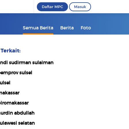
Daftar MPC
Masuk
Semua Berita
Berita
Foto
Terkait:
ndi sudirman sulaiman
emprov sulsel
ulsel
akassar
iromakassar
urdin abdullah
ulawesi selatan