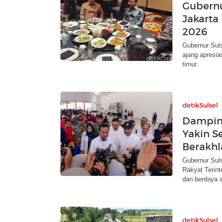
Gubernu
Jakarta
2026
Gubernur Suls
ajang apresia
timur.
detikSulsel
Damping
Yakin S
Berakhl
Gubernur Sul
Rakyat Terint
dan berdaya s
detikSulsel