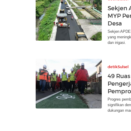
Sekjen 
MYP Pem
Desa
Sekjen APDES
yang meningka
dan irigasi.
detikSulsel
49 Ruas
Penger
Pemprov
Progres pemba
signifikan de
dukungan mas