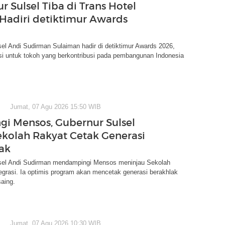
r Sulsel Tiba di Trans Hotel
 Hadiri detiktimur Awards
el Andi Sudirman Sulaiman hadir di detiktimur Awards 2026,
si untuk tokoh yang berkontribusi pada pembangunan Indonesia
Jumat, 07 Agu 2026 15:50 WIB
i Mensos, Gubernur Sulsel
ekolah Rakyat Cetak Generasi
ak
sel Andi Sudirman mendampingi Mensos meninjau Sekolah
egrasi. Ia optimis program akan mencetak generasi berakhlak
aing.
Jumat, 07 Agu 2026 10:30 WIB