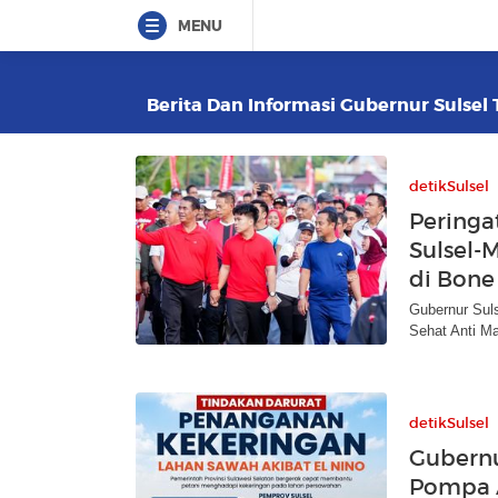
MENU
Berita Dan Informasi Gubernur Sulsel T
detikSulsel
Peringa
Sulsel-
di Bone
Gubernur Sul
Sehat Anti M
detikSulsel
Gubernu
Pompa A