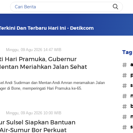
erkini Dan Terbaru Hari Ini - Detikcom
Minggu, 09 Agu 2026 14:47 WIB
Tag 
ti Hari Pramuka, Gubernur
#a
Mentan Meriahkan Jalan Sehat
#p
sel Andi Sudirman dan Mentan Andi Amran meramaikan Jalan
#s
ager di Bone, memperingati Hari Pramuka ke-65.
#m
#b
Minggu, 09 Agu 2026 10:00 WIB
#n
r Sulsel Siapkan Bantuan
#s
ir-Sumur Bor Perkuat