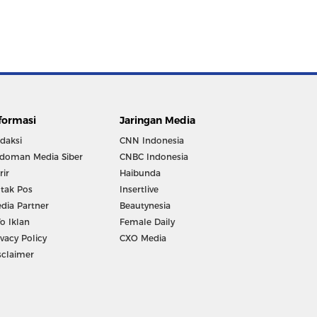
formasi
Jaringan Media
daksi
CNN Indonesia
doman Media Siber
CNBC Indonesia
rir
Haibunda
tak Pos
Insertlive
dia Partner
Beautynesia
fo Iklan
Female Daily
ivacy Policy
CXO Media
sclaimer