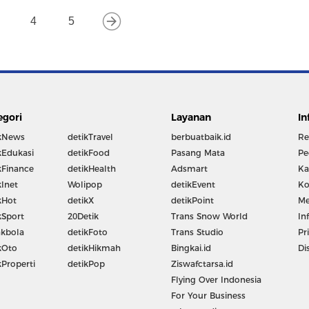
4
5
egori
Layanan
In
kNews
detikTravel
berbuatbaik.id
Re
kEdukasi
detikFood
Pasang Mata
Pe
kFinance
detikHealth
Adsmart
Ka
kInet
Wolipop
detikEvent
Ko
kHot
detikX
detikPoint
Me
kSport
20Detik
Trans Snow World
In
kbola
detikFoto
Trans Studio
Pr
kOto
detikHikmah
Bingkai.id
Di
kProperti
detikPop
Ziswafctarsa.id
Flying Over Indonesia
For Your Business