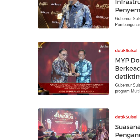
Infrastr
Penyem
Gubernur Suls
Pembangunan I
detikSulsel
MYP Dor
Berkead
detikti
Gubernur Suls
program Multi
detikSulsel
Suasan
Pengan