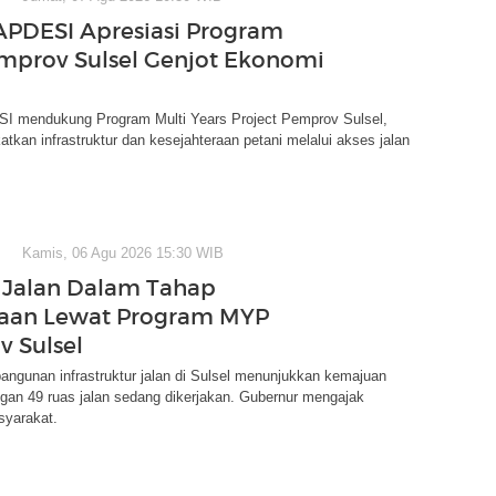
APDESI Apresiasi Program
prov Sulsel Genjot Ekonomi
I mendukung Program Multi Years Project Pemprov Sulsel,
tkan infrastruktur dan kesejahteraan petani melalui akses jalan
Kamis, 06 Agu 2026 15:30 WIB
 Jalan Dalam Tahap
jaan Lewat Program MYP
 Sulsel
ngunan infrastruktur jalan di Sulsel menunjukkan kemajuan
ngan 49 ruas jalan sedang dikerjakan. Gubernur mengajak
yarakat.