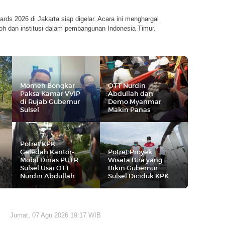
ards 2026 di Jakarta siap digelar. Acara ini menghargai
koh dan institusi dalam pembangunan Indonesia Timur.
Momen Bongkar
OTT Nurdin
Paksa Kamar VVIP
Abdullah dan
di Rujab Gubernur
Demo Myanmar
Sulsel
Makin Panas
Potret KPK
Geledah Kantor-
Potret Proyek
Mobil Dinas PUTR
Wisata Bira yang
Sulsel Usai OTT
Bikin Gubernur
Nurdin Abdullah
Sulsel Diciduk KPK
Jumat, 07 Agu 2026 19:17 WIB