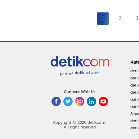
1
2
3
Kat
deti
part of
deti
deti
Connect With Us
deti
deti
deti
Sepa
deti
Copyright @ 2026 detikcom.
All right reserved
deti