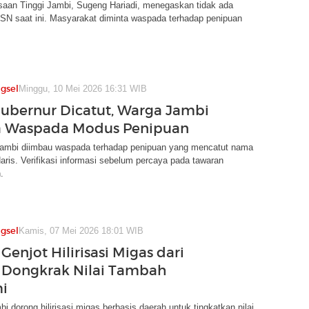
saan Tinggi Jambi, Sugeng Hariadi, menegaskan tidak ada
SN saat ini. Masyarakat diminta waspada terhadap penipuan
gsel
Minggu, 10 Mei 2026 16:31 WIB
bernur Dicatut, Warga Jambi
a Waspada Modus Penipuan
ambi diimbau waspada terhadap penipuan yang mencatut nama
aris. Verifikasi informasi sebelum percaya pada tawaran
.
gsel
Kamis, 07 Mei 2026 18:01 WIB
 Genjot Hilirisasi Migas dari
 Dongkrak Nilai Tambah
i
i dorong hilirisasi migas berbasis daerah untuk tingkatkan nilai