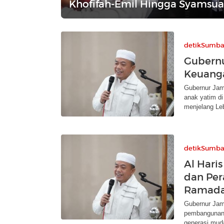
Khofifah-Emil Hingga Syamsu
detikSumba
Gubernu
Keuanga
Gubernur Jamb
anak yatim d
menjelang Le
detikSumba
Al Hari
dan Per
Ramad
Gubernur Jamb
pembangunan 
generasi mud