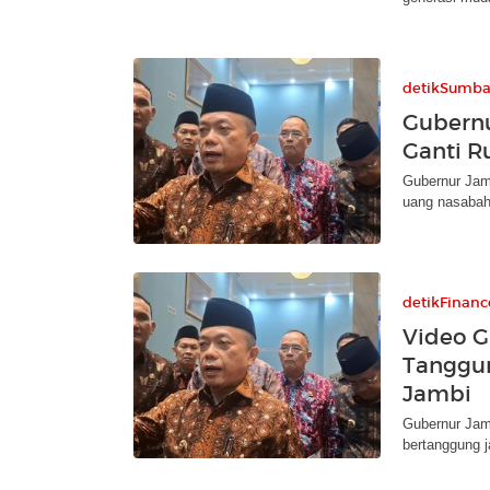
detikSumba
Gubernu
Ganti R
Gubernur Jam
uang nasabah 
detikFinanc
Video G
Tanggu
Jambi
Gubernur Jam
bertanggung j