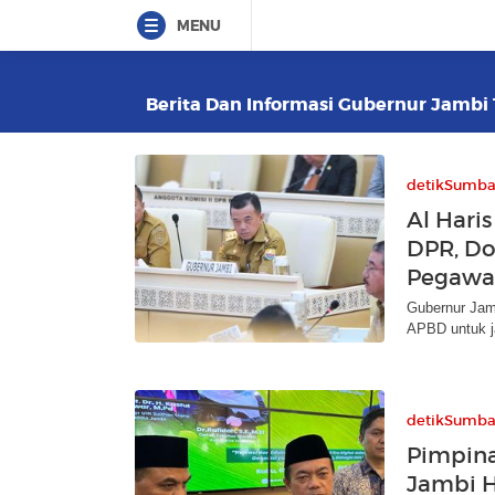
MENU
Berita Dan Informasi Gubernur Jambi T
detikSumba
Al Hari
DPR, Do
Pegawa
Gubernur Jamb
APBD untuk j
detikSumba
Pimpina
Jambi 