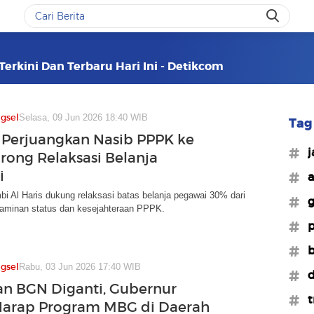
erkini Dan Terbaru Hari Ini - Detikcom
gsel
Selasa, 09 Jun 2026 18:40 WIB
Tag 
s Perjuangkan Nasib PPPK ke
#j
rong Relaksasi Belanja
i
#a
i Al Haris dukung relaksasi batas belanja pegawai 30% dari
#g
aminan status dan kesejahteraan PPPK.
#p
#b
gsel
Rabu, 03 Jun 2026 17:40 WIB
#d
n BGN Diganti, Gubernur
#t
Harap Program MBG di Daerah