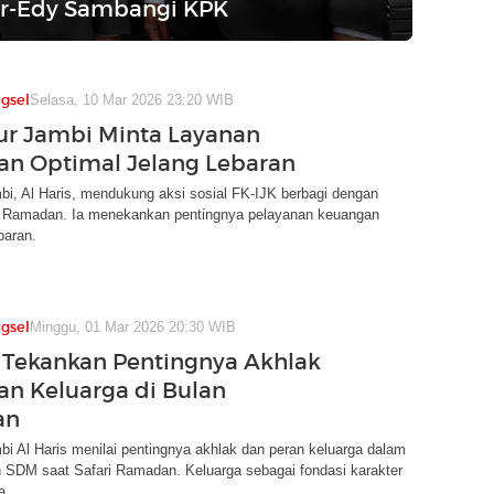
ar-Edy Sambangi KPK
gsel
Selasa, 10 Mar 2026 23:20 WIB
r Jambi Minta Layanan
n Optimal Jelang Lebaran
i, Al Haris, mendukung aksi sosial FK-IJK berbagi dengan
i Ramadan. Ia menekankan pentingnya pelayanan keuangan
baran.
gsel
Minggu, 01 Mar 2026 20:30 WIB
s Tekankan Pentingnya Akhlak
an Keluarga di Bulan
an
i Al Haris menilai pentingnya akhlak dan peran keluarga dalam
SDM saat Safari Ramadan. Keluarga sebagai fondasi karakter
a.