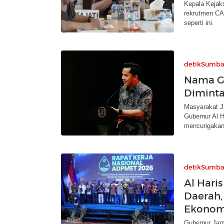
Kepala Kejak
rekrutmen CA
seperti ini.
detikSumba
Nama Gu
Dimint
Masyarakat J
Gubernur Al H
mencurigakan
detikSumba
Al Haris
Daerah,
Ekonom
Gubernur Jamb