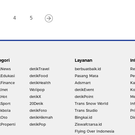
4
5
egori
Layanan
In
kNews
detikTravel
berbuatbaik.id
Re
kEdukasi
detikFood
Pasang Mata
Pe
kFinance
detikHealth
Adsmart
Ka
kInet
Wolipop
detikEvent
Ko
kHot
detikX
detikPoint
Me
kSport
20Detik
Trans Snow World
In
kbola
detikFoto
Trans Studio
Pr
kOto
detikHikmah
Bingkai.id
Di
kProperti
detikPop
Ziswafctarsa.id
Flying Over Indonesia