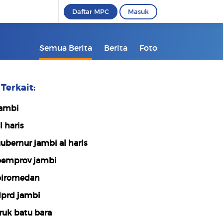
Daftar MPC
Masuk
Semua Berita
Berita
Foto
Terkait:
ambi
l haris
ubernur jambi al haris
emprov jambi
iromedan
prd jambi
ruk batu bara