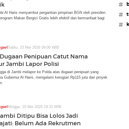
ik
#b
bi Al Haris menyambut pergantian pimpinan BGN oleh presiden.
#t
program Makan Bergizi Gratis lebih efektif dan bermanfaat bagi
#k
gsel
Sabtu, 23 Mei 2026 09:00 WIB
 Dugaan Penipuan Catut Nama
r Jambi Lapor Polisi
ngga di Jambi melapor ke Polda atas dugaan penipuan yang
 Gubernur Al Haris, mengalami kerugian Rp115 juta dari proyek
n.
gsel
Minggu, 10 Mei 2026 19:31 WIB
ambi Ditipu Bisa Lolos Jadi
Kajati: Belum Ada Rekrutmen