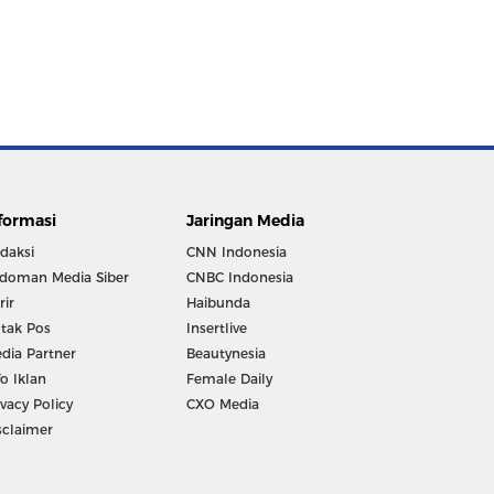
formasi
Jaringan Media
daksi
CNN Indonesia
doman Media Siber
CNBC Indonesia
rir
Haibunda
tak Pos
Insertlive
dia Partner
Beautynesia
fo Iklan
Female Daily
ivacy Policy
CXO Media
sclaimer