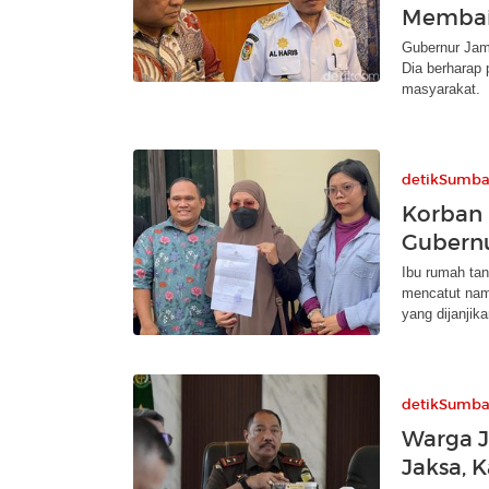
Memba
Gubernur Jam
Dia berharap 
masyarakat.
detikSumba
Korban
Gubernu
Ibu rumah ta
mencatut nama
yang dijanjika
detikSumba
Warga J
Jaksa, 