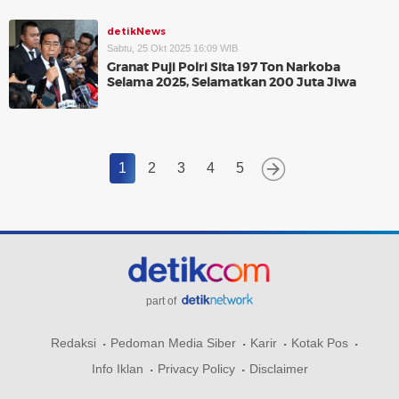
detikNews
Sabtu, 25 Okt 2025 16:09 WIB
Granat Puji Polri Sita 197 Ton Narkoba
Selama 2025, Selamatkan 200 Juta Jiwa
1
2
3
4
5
part of
Redaksi
Pedoman Media Siber
Karir
Kotak Pos
Info Iklan
Privacy Policy
Disclaimer