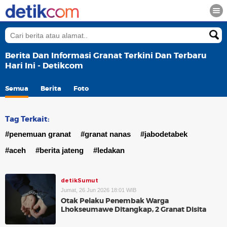
Berita Dan Informasi Granat Terkini Dan Terbaru
Hari Ini - Detikcom
Semua
Berita
Foto
Tag Terkait:
#penemuan granat
#granat nanas
#jabodetabek
#aceh
#berita jateng
#ledakan
detikSumut
Jumat, 26 Jun 2026 18:01 WIB
Otak Pelaku Penembak Warga
Lhokseumawe Ditangkap, 2 Granat Disita