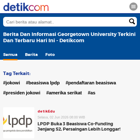
Berita Dan Informasi Georgetown University Terkini
Dan Terbaru Hari Ini - Detikcom
Semua
Berita
Foto
Tag Terkait:
#jokowi
#beasiswa lpdp
#pendaftaran beasiswa
#presiden jokowi
#amerika serikat
#as
detikEdu
Selasa, 02 Jun 2026 08:00 WIB
LPDP Buka 3 Beasiswa Co-Funding
Jenjang S2, Persaingan Lebih Longgar!