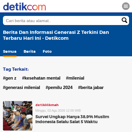
Berita Dan Informasi Generasi Z Terkini Dan
Terbaru Hari Ini - Detikcom
Semua
Berita
Foto
Tag Terkait:
#gen z
#kesehatan mental
#milenial
#generasi milenial
#pemilu 2024
#berita jabar
detikHikmah
Minggu, 02 Agu 2026 12:00 WIB
Survei Ungkap Hanya 38,9% Muslim
Indonesia Selalu Salat 5 Waktu