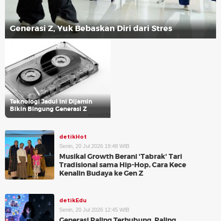
Generasi Z, Yuk Bebaskan Diri dari Stres
Teknologi Jadul Ini Dijamin
Bikin Bingung Generasi Z
detikHot
Senin, 20 Jul 2026 19:48 WIB
Musikal Growth Berani 'Tabrak' Tari
Tradisional sama Hip-Hop, Cara Kece
Kenalin Budaya ke Gen Z
detikEdu
Senin, 20 Jul 2026 12:45 WIB
Generasi Paling Terhubung, Paling