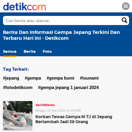
Berita Dan Informasi Gempa Jepang Terkini Dan
Terbaru Hari Ini - Detikcom
Semua
Berita
Foto
Tag Terkait:
#jepang
#gempa
#gempa bumi
#tsunami
#fotodetikcom
#gempa jepang 1 januari 2024
detikNews
Minggu, 02 Agu 2026 14:49 WIB
Korban Tewas Gempa M 7,1 di Jepang
Bertambah Jadi 38 Orang