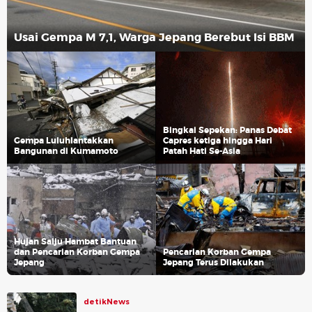
Usai Gempa M 7,1, Warga Jepang Berebut Isi BBM
Bingkai Sepekan: Panas Debat
Gempa Luluhlantakkan
Capres ketiga hingga Hari
Bangunan di Kumamoto
Patah Hati Se-Asia
Hujan Salju Hambat Bantuan
dan Pencarian Korban Gempa
Pencarian Korban Gempa
Jepang
Jepang Terus Dilakukan
detikNews