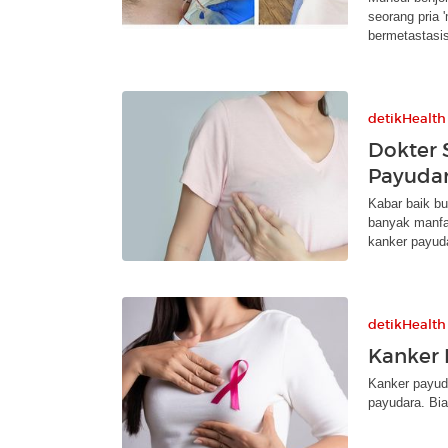
seorang pria 
bermetastasis
detikHealth
Dokter 
Payudar
Kabar baik bu
banyak manfaa
kanker payud
detikHealth
Kanker 
Kanker payuda
payudara. Bia