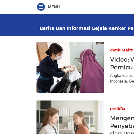
MENU
Berita Dan Informasi Gejala Kanker Pa
detikHealth
Video: 
Pemicu
Angka kasus p
Indonesia. B
detikBali
Mengena
Penyeba
dan Pe