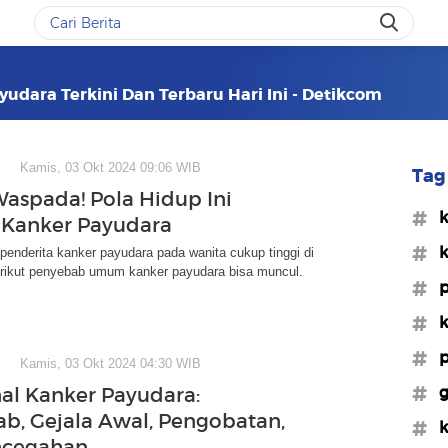
yudara Terkini Dan Terbaru Hari Ini - Detikcom
Kamis, 03 Okt 2024 09:06 WIB
Tag 
Waspada! Pola Hidup Ini
#k
 Kanker Payudara
#k
enderita kanker payudara pada wanita cukup tinggi di
erikut penyebab umum kanker payudara bisa muncul.
#p
#k
#p
Kamis, 03 Okt 2024 04:30 WIB
#g
l Kanker Payudara:
b, Gejala Awal, Pengobatan,
#k
ncegahan