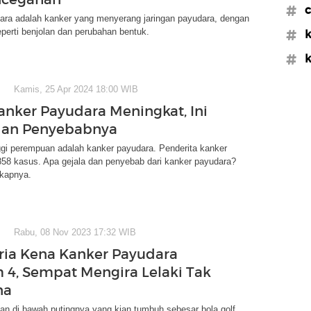
#c
ara adalah kanker yang menyerang jaringan payudara, dengan
eperti benjolan dan perubahan bentuk.
#k
#k
Kamis, 25 Apr 2024 18:00 WIB
anker Payudara Meningkat, Ini
dan Penyebabnya
ggi perempuan adalah kanker payudara. Penderita kanker
858 kasus. Apa gejala dan penyebab dari kanker payudara?
kapnya.
Rabu, 08 Nov 2023 17:32 WIB
Pria Kena Kanker Payudara
 4, Sempat Mengira Lelaki Tak
na
an di bawah putingnya yang kian tumbuh sebesar bola golf,