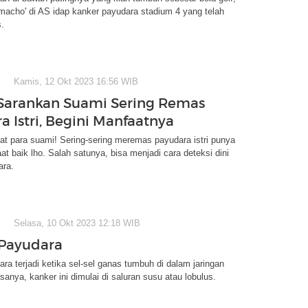
'macho' di AS idap kanker payudara stadium 4 yang telah
.
Kamis, 12 Okt 2023 16:56 WIB
Sarankan Suami Sering Remas
a Istri, Begini Manfaatnya
at para suami! Sering-sering meremas payudara istri punya
t baik lho. Salah satunya, bisa menjadi cara deteksi dini
ara.
Selasa, 10 Okt 2023 12:18 WIB
Payudara
ra terjadi ketika sel-sel ganas tumbuh di dalam jaringan
sanya, kanker ini dimulai di saluran susu atau lobulus.