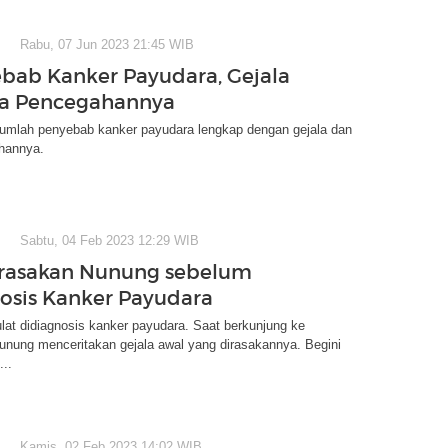
Rabu, 07 Jun 2023 21:45 WIB
ebab Kanker Payudara, Gejala
ra Pencegahannya
ejumlah penyebab kanker payudara lengkap dengan gejala dan
hannya.
Sabtu, 04 Feb 2023 12:29 WIB
irasakan Nunung sebelum
osis Kanker Payudara
at didiagnosis kanker payudara. Saat berkunjung ke
ung menceritakan gejala awal yang dirasakannya. Begini
...
Kamis, 02 Feb 2023 14:02 WIB