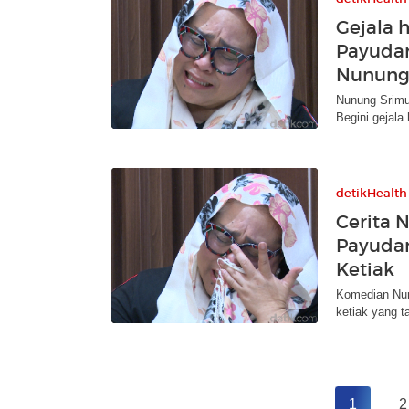
Gejala 
Payudar
Nunung
Nunung Srimu
Begini gejala
detikHealth
Cerita 
Payudar
Ketiak
Komedian Nun
ketiak yang 
1
2