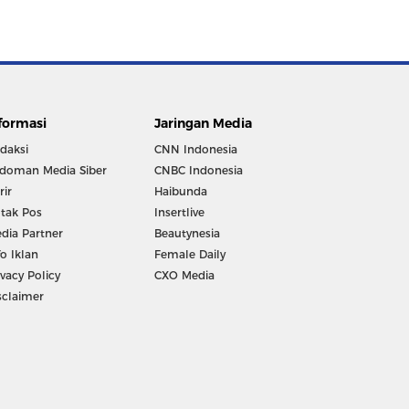
formasi
Jaringan Media
daksi
CNN Indonesia
doman Media Siber
CNBC Indonesia
rir
Haibunda
tak Pos
Insertlive
dia Partner
Beautynesia
fo Iklan
Female Daily
ivacy Policy
CXO Media
sclaimer