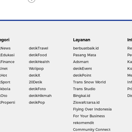
egori
Layanan
In
kNews
detikTravel
berbuatbaik.id
Re
kEdukasi
detikFood
Pasang Mata
Pe
kFinance
detikHealth
Adsmart
Ka
kInet
Wolipop
detikEvent
Ko
kHot
detikX
detikPoint
Me
kSport
20Detik
Trans Snow World
In
kbola
detikFoto
Trans Studio
Pr
kOto
detikHikmah
Bingkai.id
Di
kProperti
detikPop
Ziswafctarsa.id
Flying Over Indonesia
For Your Business
rekomendit
Community Connect