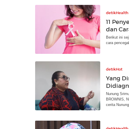
detikHealth
11 Peny
dan Ca
Berikut ini s
cara pencega
detikHot
Yang D
Didiagn
Nunung Srimul
BROWNIS, Nun
cerita Nunung
detikHealth