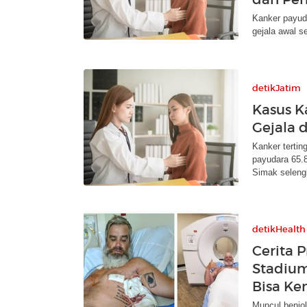
Kanker payud
gejala awal s
detikJatim
Kasus K
Gejala 
Kanker tertin
payudara 65.
Simak seleng
detikHealth
Cerita 
Stadium
Bisa Ke
Muncul benjol