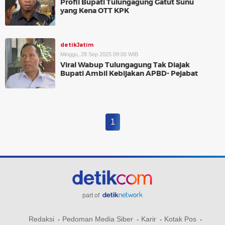
Profil Bupati Tulungagung Gatut Sunu
yang Kena OTT KPK
detikJatim
Minggu, 28 Sep 2025 09:00 WIB
Viral Wabup Tulungagung Tak Diajak
Bupati Ambil Kebijakan APBD- Pejabat
1
part of
Redaksi
Pedoman Media Siber
Karir
Kotak Pos