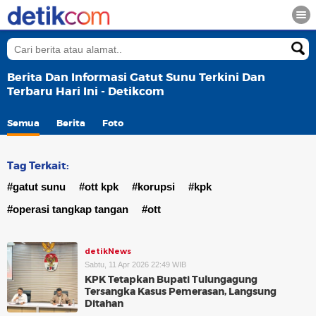
Berita Dan Informasi Gatut Sunu Terkini Dan
Terbaru Hari Ini - Detikcom
Semua
Berita
Foto
Tag Terkait:
#gatut sunu
#ott kpk
#korupsi
#kpk
#operasi tangkap tangan
#ott
detikNews
Sabtu, 11 Apr 2026 22:49 WIB
KPK Tetapkan Bupati Tulungagung
Tersangka Kasus Pemerasan, Langsung
Ditahan