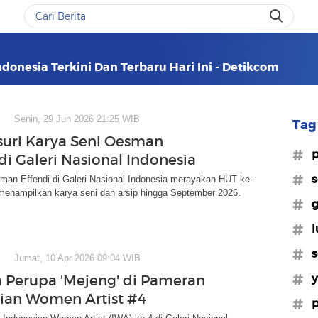
ndonesia Terkini Dan Terbaru Hari Ini - Detikcom
Senin, 29 Jun 2026 21:25 WIB
Tag 
uri Karya Seni Oesman
#p
di Galeri Nasional Indonesia
#s
an Effendi di Galeri Nasional Indonesia merayakan HUT ke-
 menampilkan karya seni dan arsip hingga September 2026.
#g
#l
#s
Jumat, 10 Apr 2026 09:04 WIB
#y
a Perupa 'Mejeng' di Pameran
ian Women Artist #4
#p