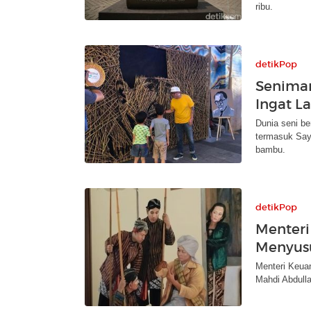
ribu.
detikPop
Seniman
Ingat La
Dunia seni be
termasuk Say
bambu.
detikPop
Menteri
Menyusu
Menteri Keua
Mahdi Abdulla