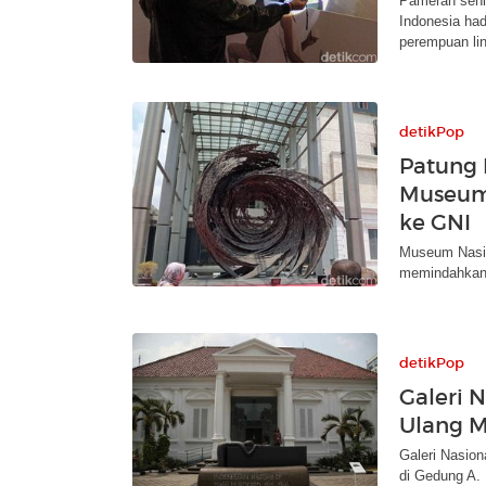
Pameran seni 
Indonesia had
perempuan lin
detikPop
Patung 
Museum 
ke GNI
Museum Nasio
memindahkan 
detikPop
Galeri 
Ulang M
Galeri Nasion
di Gedung A. 