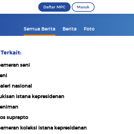
Daftar MPC
Masuk
Semua Berita
Berita
Foto
Terkait:
ameran seni
eni
aleri nasional
ukisan istana kepresidenan
eniman
os suprapto
ameran koleksi istana kepresidenan