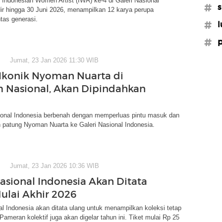
Indonesian Women Artist (IWA) ke-4 di Galeri Nasional
#s
ir hingga 30 Juni 2026, menampilkan 12 karya perupa
tas generasi.
#l
#p
Jumat, 23 Jan 2026 11:30 WIB
Ikonik Nyoman Nuarta di
Nasional, Akan Dipindahkan
nal Indonesia berbenah dengan memperluas pintu masuk dan
patung Nyoman Nuarta ke Galeri Nasional Indonesia.
Jumat, 23 Jan 2026 10:36 WIB
Nasional Indonesia Akan Ditata
ulai Akhir 2026
al Indonesia akan ditata ulang untuk menampilkan koleksi tetap
Pameran kolektif juga akan digelar tahun ini. Tiket mulai Rp 25