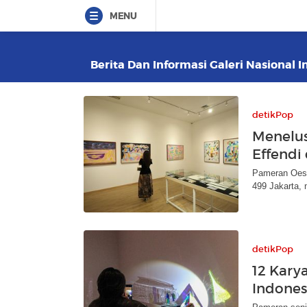
MENU
Berita Dan Informasi Galeri Nasional I
detikPop
Menelus
Effendi 
Pameran Oesm
499 Jakarta,
detikPop
12 Kary
Indones