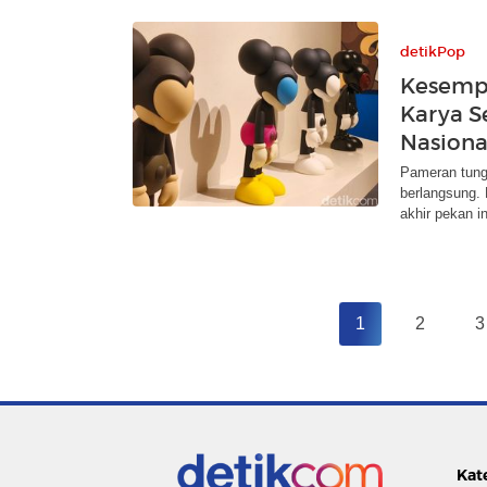
detikPop
Kesempa
Karya Se
Nasiona
Pameran tungg
berlangsung. 
akhir pekan in
1
2
3
Kat