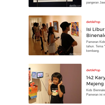
pangeran Jaw
detikPop
Isi Libu
Binenal
Pameran Kids
tahun. Tema 
kembang.
detikPop
142 Kar
Mejeng 
Kids Biennale
Pameran ini 