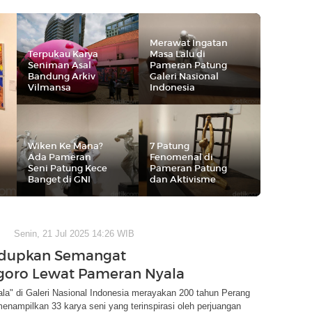
Merawat Ingatan
Terpukau Karya
Masa Lalu di
Seniman Asal
Pameran Patung
Bandung Arkiv
Galeri Nasional
Vilmansa
Indonesia
Wiken Ke Mana?
7 Patung
Ada Pameran
Fenomenal di
Seni Patung Kece
Pameran Patung
Banget di GNI
dan Aktivisme
Senin, 21 Jul 2025 14:26 WIB
dupkan Semangat
goro Lewat Pameran Nyala
la" di Galeri Nasional Indonesia merayakan 200 tahun Perang
enampilkan 33 karya seni yang terinspirasi oleh perjuangan