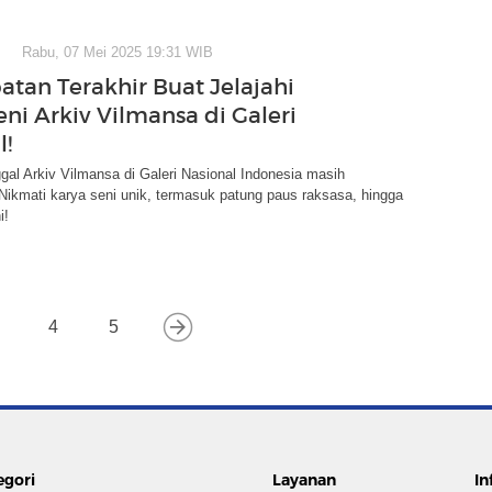
Rabu, 07 Mei 2025 19:31 WIB
tan Terakhir Buat Jelajahi
ni Arkiv Vilmansa di Galeri
l!
al Arkiv Vilmansa di Galeri Nasional Indonesia masih
Nikmati karya seni unik, termasuk patung paus raksasa, hingga
i!
4
5
egori
Layanan
In