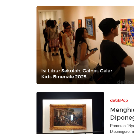
Isi Libur Sekolah, Galnas Gelar
Kids Binenale 2025
detikPop
Menghi
Dipone
Pameran "Nya
Diponegoro, m