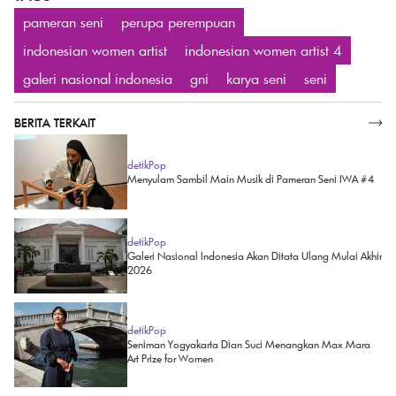
pameran seni
perupa perempuan
indonesian women artist
indonesian women artist 4
galeri nasional indonesia
gni
karya seni
seni
BERITA TERKAIT
SELENGKAPNYA
detikPop
Menyulam Sambil Main Musik di Pameran Seni IWA #4
detikPop
Galeri Nasional Indonesia Akan Ditata Ulang Mulai Akhir
2026
detikPop
Seniman Yogyakarta Dian Suci Menangkan Max Mara
Art Prize for Women