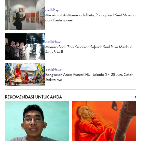
detikPop
Menelusuri ArtMoments Jakarta, Ruang bagi Seni Maestro
dan Kontemporer
detikNews
Momen Fadli Zon Kenalkan Sejarah Seni RI ke Menbud
Arab Saudi
detikNews
Rangkaian Acara Puncak HUT Jakarta 27-28 Juni, Catat
Jadwalnya
REKOMENDASI UNTUK ANDA
SELENGKAPNYA