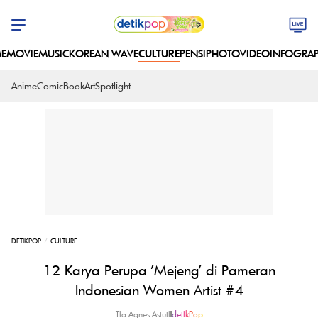
E
MOVIE
MUSIC
KOREAN WAVE
CULTURE
PENSI
PHOTO
VIDEO
INFOGRAP
Anime
Comic
Book
Art
Spotlight
DETIKPOP
CULTURE
12 Karya Perupa 'Mejeng' di Pameran
Indonesian Women Artist #4
Tia Agnes Astuti
|
detikPop