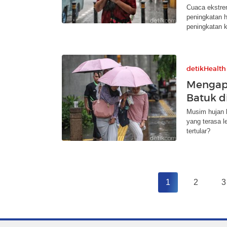
Cuaca ekstre
peningkatan h
peningkatan k
detikHealth
Mengap
Batuk d
Musim hujan 
yang terasa l
tertular?
1
2
3