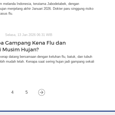
m melanda Indonesia, terutama Jabodetabek, dengan
ujan menjelang akhir Januari 2026. Dokter paru singgung risiko
asus flu.
Selasa, 13 Jan 2026 06:31 WIB
a Gampang Kena Flu dan
i Musim Hujan?
kerap datang bersamaan dengan keluhan flu, batuk, dan tubuh
ebih mudah lelah. Kenapa saat sering hujan jadi gampang sekali
4
5