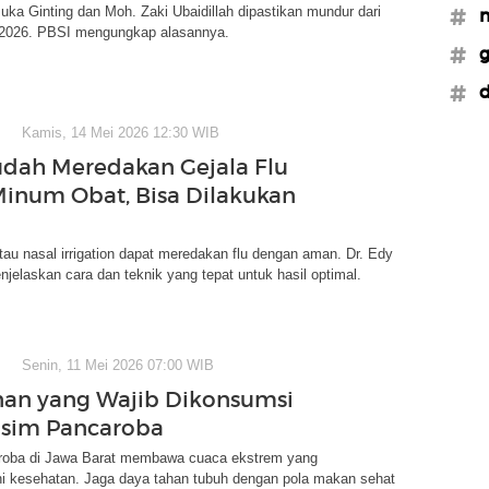
uka Ginting dan Moh. Zaki Ubaidillah dipastikan mundur dari
#m
2026. PBSI mengungkap alasannya.
#g
#
Kamis, 14 Mei 2026 12:30 WIB
dah Meredakan Gejala Flu
inum Obat, Bisa Dilakukan
tau nasal irrigation dapat meredakan flu dengan aman. Dr. Edy
jelaskan cara dan teknik yang tepat untuk hasil optimal.
Senin, 11 Mei 2026 07:00 WIB
an yang Wajib Dikonsumsi
usim Pancaroba
oba di Jawa Barat membawa cuaca ekstrem yang
 kesehatan. Jaga daya tahan tubuh dengan pola makan sehat