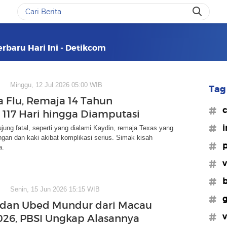
erbaru Hari Ini - Detikcom
Minggu, 12 Jul 2026 05:00 WIB
Tag 
 Flu, Remaja 14 Tahun
#c
 117 Hari hingga Diamputasi
#i
ujung fatal, seperti yang dialami Kaydin, remaja Texas yang
ngan dan kaki akibat komplikasi serius. Simak kisah
#p
a.
#v
#b
Senin, 15 Jun 2026 15:15 WIB
#g
 dan Ubed Mundur dari Macau
#v
26, PBSI Ungkap Alasannya