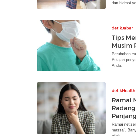
dan hidrasi y
detikJabar
Tips Me
Musim 
Perubahan cua
Pelajari peny
Anda.
detikHealth
Ramai N
Radang 
Panjang
Ramai netize
massal'. Bany
pilek.