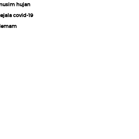
usim hujan
ejala covid-19
demam