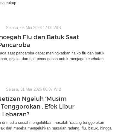
ang cukup.
Selasa, 05 Mei 2026 17:00 WIB
ncegah Flu dan Batuk Saat
Pancaroba
ca saat pancaroba dapat meningkatkan risiko flu dan batuk.
ebab, gejala, dan tips pencegahan untuk menjaga kesehatan
Selasa, 31 Mar 2026 06:07 WIB
etizen Ngeluh 'Musim
Tenggorokan', Efek Libur
 Lebaran?
n di media sosial mengeluhkan masalah 'radang tenggorokan
ak dari mereka mengeluhkan masalah radang, flu, batuk, hingga