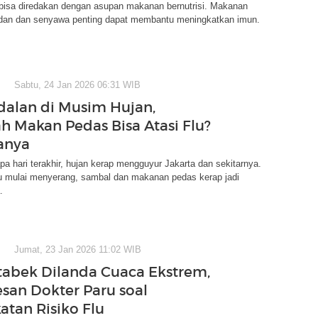
 bisa diredakan dengan asupan makanan bernutrisi. Makanan
idan dan senyawa penting dapat membantu meningkatkan imun.
Sabtu, 24 Jan 2026 06:31 WIB
dalan di Musim Hujan,
h Makan Pedas Bisa Atasi Flu?
tanya
a hari terakhir, hujan kerap mengguyur Jakarta dan sekitarnya.
lu mulai menyerang, sambal dan makanan pedas kerap jadi
.
Jumat, 23 Jan 2026 11:02 WIB
abek Dilanda Cuaca Ekstrem,
esan Dokter Paru soal
atan Risiko Flu