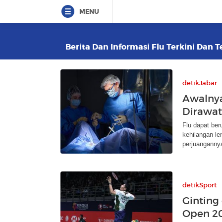
MENU
Berita Dan Informasi Flu Terkini Dan T
detikJabar
Awalnya
Dirawat
Flu dapat ber
kehilangan le
perjuanganny
detikSport
Ginting
Open 20