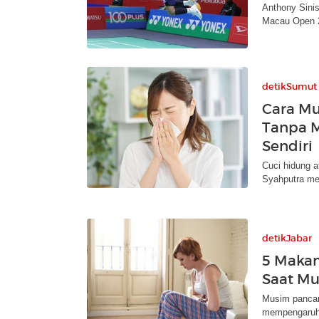
Anthony Sinis
Macau Open 
detikSumut
Cara Mu
Tanpa M
Sendiri
Cuci hidung a
Syahputra men
detikJabar
5 Makan
Saat M
Musim pancar
mempengaruhi