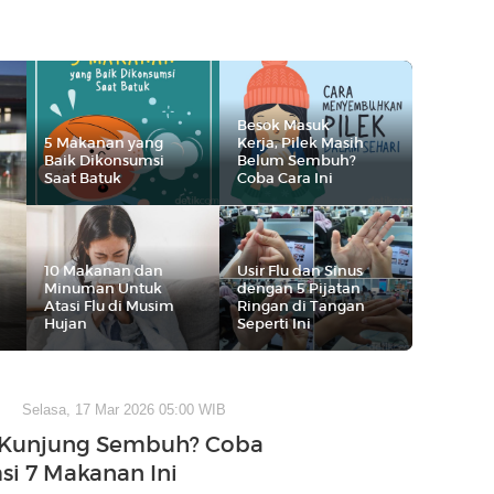
Besok Masuk
5 Makanan yang
Kerja, Pilek Masih
Baik Dikonsumsi
Belum Sembuh?
Saat Batuk
Coba Cara Ini
10 Makanan dan
Usir Flu dan Sinus
Minuman Untuk
dengan 5 Pijatan
Atasi Flu di Musim
Ringan di Tangan
Hujan
Seperti Ini
Selasa, 17 Mar 2026 05:00 WIB
 Kunjung Sembuh? Coba
i 7 Makanan Ini