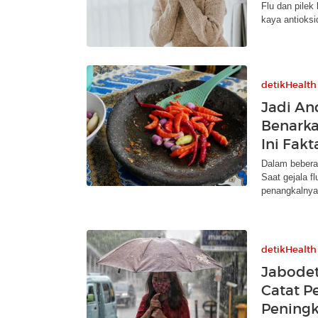
Flu dan pilek
kaya antioks
detikHealth
Jadi An
Benarka
Ini Fak
Dalam beberap
Saat gejala f
penangkalnya
detikHealth
Jabodet
Catat P
Peningk