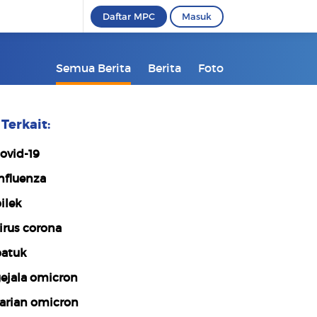
Daftar MPC
Masuk
Semua Berita
Berita
Foto
Terkait:
ovid-19
nfluenza
ilek
irus corona
atuk
ejala omicron
arian omicron