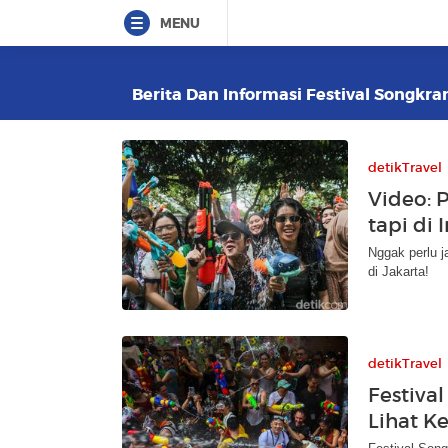
MENU
Berita Dan Informasi Festival Songkran
detikTravel
Video: 
tapi di 
Nggak perlu j
di Jakarta!
detikTravel
Festiva
Lihat K