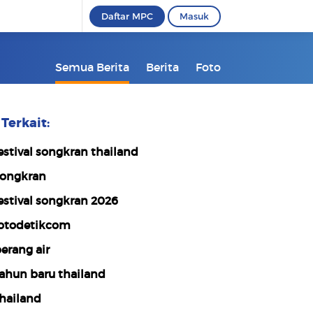
Daftar MPC
Masuk
Semua Berita
Berita
Foto
Terkait:
estival songkran thailand
ongkran
estival songkran 2026
otodetikcom
erang air
ahun baru thailand
hailand