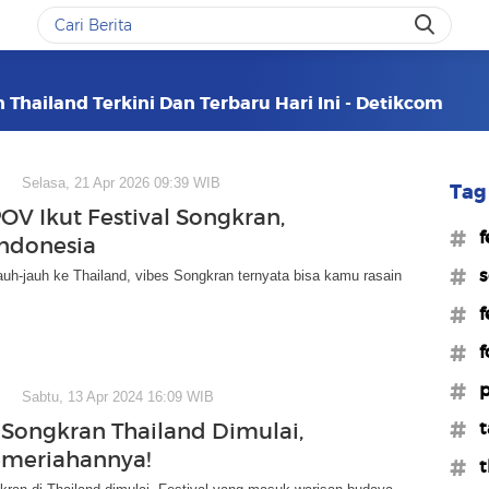
 Thailand Terkini Dan Terbaru Hari Ini - Detikcom
Selasa, 21 Apr 2026 09:39 WIB
Tag 
POV Ikut Festival Songkran,
#f
Indonesia
#s
auh-jauh ke Thailand, vibes Songkran ternyata bisa kamu rasain
#f
#f
#p
Sabtu, 13 Apr 2024 16:09 WIB
#t
l Songkran Thailand Dimulai,
emeriahannya!
#t