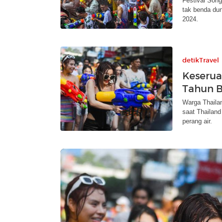
Festival Song
tak benda dun
2024.
detikTravel
Keserua
Tahun B
Warga Thailan
saat Thailan
perang air.