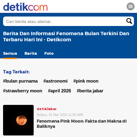
Berita Dan Informasi Fenomena Bulan Terkini Dan
Terbaru Hari Ini - Detikcom
Semua
Berita
Foto
Tag Terkait:
#bulan purnama
#astronomi
#pink moon
#strawberry moon
#april 2026
#berita jabar
detikJabar
Selasa, 31 Mar 2026 11:00 WIB
Fenomena Pink Moon: Fakta dan Makna di
Baliknya