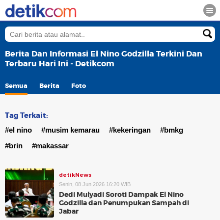
Berita Dan Informasi El Nino Godzilla Terkini Dan
Terbaru Hari Ini - Detikcom
Semua
Berita
Foto
Tag Terkait:
#el nino
#musim kemarau
#kekeringan
#bmkg
#brin
#makassar
detikNews
Senin, 08 Jun 2026 16:20 WIB
Dedi Mulyadi Soroti Dampak El Nino
Godzilla dan Penumpukan Sampah di
Jabar