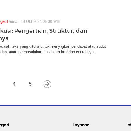
gsel
Jumat, 18 Okt 2024 06:30 WIB
kusi: Pengertian, Struktur, dan
nya
adalah teks yang ditulis untuk menyajikan pendapat atau sudut
dap suatu permasalahan. Inilah struktur dan contohnya.
4
5
egori
Layanan
In