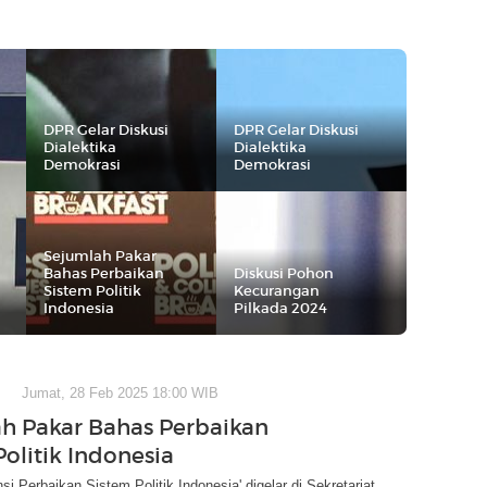
DPR Gelar Diskusi
DPR Gelar Diskusi
Dialektika
Dialektika
Demokrasi
Demokrasi
Sejumlah Pakar
Bahas Perbaikan
Diskusi Pohon
Sistem Politik
Kecurangan
Indonesia
Pilkada 2024
Jumat, 28 Feb 2025 18:00 WIB
h Pakar Bahas Perbaikan
olitik Indonesia
si Perbaikan Sistem Politik Indonesia' digelar di Sekretariat