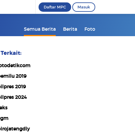
Daftar MPC
Masuk
Semua Berita
Berita
Foto
Terkait:
otodetikcom
emilu 2019
ilpres 2019
ilpres 2024
eks
ugm
irojatengdiy