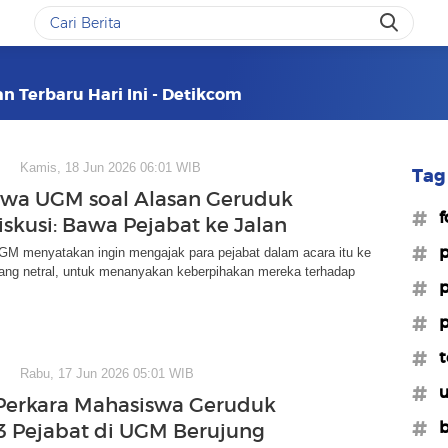
an Terbaru Hari Ini - Detikcom
Kamis, 18 Jun 2026 06:01 WIB
Tag 
wa UGM soal Alasan Geruduk
#f
iskusi: Bawa Pejabat ke Jalan
#p
M menyatakan ingin mengajak para pejabat dalam acara itu ke
yang netral, untuk menanyakan keberpihakan mereka terhadap
#p
#p
#t
Rabu, 17 Jun 2026 05:01 WIB
#
Perkara Mahasiswa Geruduk
#b
 3 Pejabat di UGM Berujung