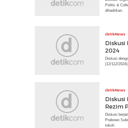
Politic & Col
dihadirkan.
detikNews
Diskusi
2024
Diskusi denga
(12/112/2024)
detikNews
Diskusi
Rezim 
Diskusi berj
Prabowo Subia
tokoh.