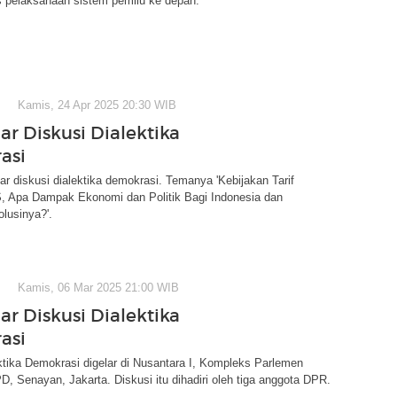
 pelaksanaan sistem pemilu ke depan.
Kamis, 24 Apr 2025 20:30 WIB
ar Diskusi Dialektika
asi
 diskusi dialektika demokrasi. Temanya 'Kebijakan Tarif
S, Apa Dampak Ekonomi dan Politik Bagi Indonesia dan
lusinya?'.
Kamis, 06 Mar 2025 21:00 WIB
ar Diskusi Dialektika
asi
ktika Demokrasi digelar di Nusantara I, Kompleks Parlemen
Senayan, Jakarta. Diskusi itu dihadiri oleh tiga anggota DPR.