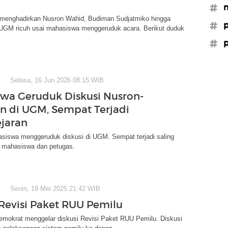
#m
 menghadirkan Nusron Wahid, Budiman Sudjatmiko hingga
#p
 UGM ricuh usai mahasiswa menggeruduk acara. Berikut duduk
#p
Selasa, 16 Jun 2026 08:15 WIB
wa Geruduk Diskusi Nusron-
 di UGM, Sempat Terjadi
ejaran
siswa menggeruduk diskusi di UGM. Sempat terjadi saling
a mahasiswa dan petugas.
Senin, 19 Mei 2025 21:42 WIB
 Revisi Paket RUU Pemilu
emokrat menggelar diskusi Revisi Paket RUU Pemilu. Diskusi