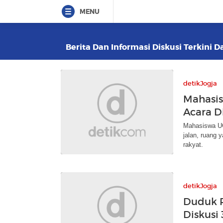
MENU
Berita Dan Informasi Diskusi Terkini D
detikJogja
Mahasis
Acara D
Mahasiswa UG
jalan, ruang 
rakyat.
detikJogja
Duduk 
Diskusi