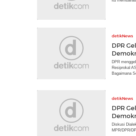
itu membahas
detikNews
DPR Gel
Demokr
DPR menggelar
Resiprokal A
Bagaimana So
detikNews
DPR Gel
Demokr
Diskusi Diale
MPR/DPR/DPD, 