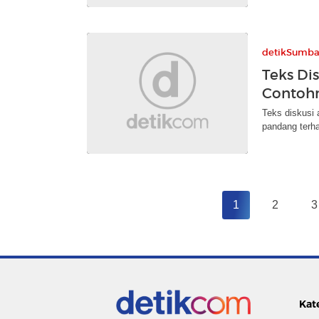
detikSumba
Teks Dis
Contoh
Teks diskusi 
pandang terha
1
2
3
Kat