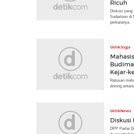
Ricuh
Diskusi yang
Sudartono di
perkaranya.
detikJogja
Mahasis
Budiman
Kejar-k
Ratusan maha
dorong antar
detikNews
Diskusi
DPP Partai D