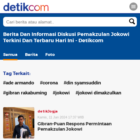
Berita Dan Informasi Diskusi Pemakzulan Jokowi
Terkini Dan Terbaru Hari Ini - Detikcom
Semua
Berita
Foto
Tag Terkait:
#ade armando
#corona
#din syamsuddin
#gibran rakabuming
#jokowi
#jokowi dimakzulkan
detikJogja
Kamis, 11 Jan 2024 17:37 WIB
Gibran-Puan Respons Permintaan
Pemakzulan Jokowi