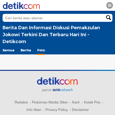
Berita Dan Informasi Diskusi Pemakzulan
Jokowi Terkini Dan Terbaru Hari Ini -
Detikcom
Semua
Berita
Foto
part of
Redaksi
Pedoman Media Siber
Karir
Kotak Pos
Info Iklan
Privacy Policy
Disclaimer