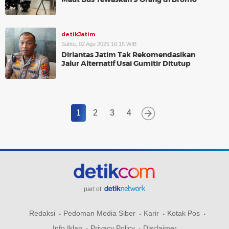
detikJatim
Sabtu, 02 Agu 2025 16:15 WIB
Dirlantas Jatim Tak Rekomendasikan
Jalur Alternatif Usai Gumitir Ditutup
1
2
3
4
part of
Redaksi
Pedoman Media Siber
Karir
Kotak Pos
Info Iklan
Privacy Policy
Disclaimer