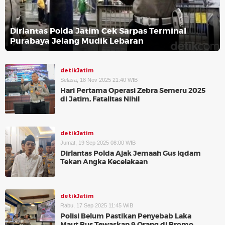
Dirlantas Polda Jatim Cek Sarpas Terminal
Purabaya Jelang Mudik Lebaran
detikJatim
Selasa, 18 Nov 2025 21:40 WIB
Hari Pertama Operasi Zebra Semeru 2025
di Jatim, Fatalitas Nihil
detikJatim
Jumat, 19 Sep 2025 08:00 WIB
Dirlantas Polda Ajak Jemaah Gus Iqdam
Tekan Angka Kecelakaan
detikJatim
Rabu, 17 Sep 2025 11:45 WIB
Polisi Belum Pastikan Penyebab Laka
Maut Bus Tewaskan 9 Orang di Bromo