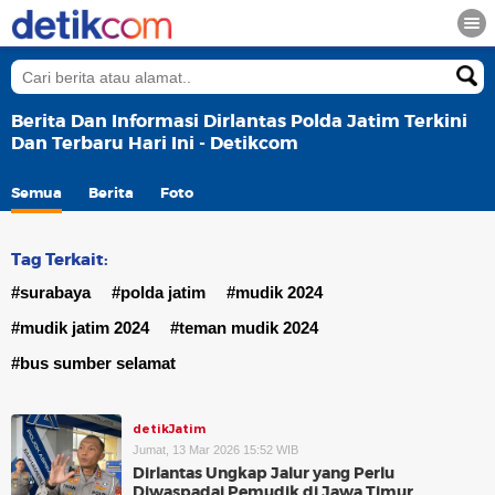
Berita Dan Informasi Dirlantas Polda Jatim Terkini
Dan Terbaru Hari Ini - Detikcom
Semua
Berita
Foto
Tag Terkait:
#surabaya
#polda jatim
#mudik 2024
#mudik jatim 2024
#teman mudik 2024
#bus sumber selamat
detikJatim
Jumat, 13 Mar 2026 15:52 WIB
Dirlantas Ungkap Jalur yang Perlu
Diwaspadai Pemudik di Jawa Timur