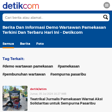
Berita Dan Informasi Demo Wartawan Pamekasan
Terkini Dan Terbaru Hari Ini - Detikcom
Semua
Berita
Foto
Tag Terkait:
#demo wartawan pamekasan
#pamekasan
#pembunuhan wartawan
#sempurna pasaribu
detikJatim
Jumat, 05 Jul 2024 16:27 WIB
Teatrikal Jurnalis Pamekasan Warnai Aksi
Solidaritas untuk Sempurna Pasaribu