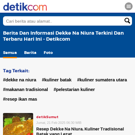
Berita Dan Informasi Dekke Na Niura Terkini Dan
Terbaru Hari Ini - Detikcom
Semua
Berita
Foto
Tag Terkait:
#dekke na niura
#kuliner batak
#kuliner sumatera utara
#makanan tradisional
#pelestarian kuliner
#resep ikan mas
detikSumut
Jumat, 21 Feb 2025 06:30 WIB
Resep Dekke Na Niura, Kuliner Tradisional
Batak yang Lezat