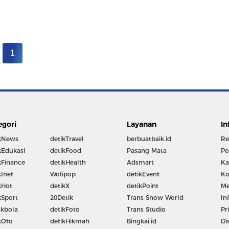
1
egori
Layanan
In
kNews
detikTravel
berbuatbaik.id
Re
kEdukasi
detikFood
Pasang Mata
Pe
kFinance
detikHealth
Adsmart
Ka
kInet
Wolipop
detikEvent
Ko
kHot
detikX
detikPoint
Me
kSport
20Detik
Trans Snow World
In
kbola
detikFoto
Trans Studio
Pr
kOto
detikHikmah
Bingkai.id
Di