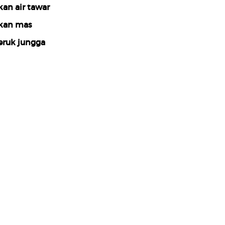
kan air tawar
kan mas
eruk jungga