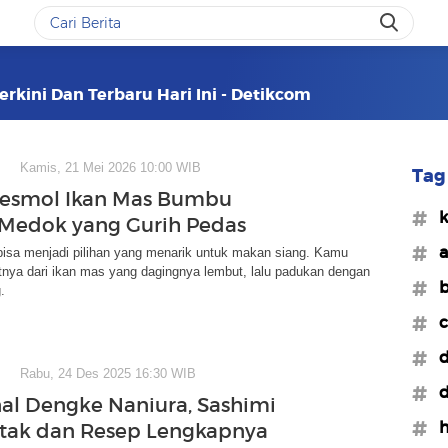
erkini Dan Terbaru Hari Ini - Detikcom
Kamis, 21 Mei 2026 10:00 WIB
Tag 
Pesmol Ikan Mas Bumbu
#k
Medok yang Gurih Pedas
#a
bisa menjadi pilihan yang menarik untuk makan siang. Kamu
nya dari ikan mas yang dagingnya lembut, lalu padukan dengan
#b
.
#c
#d
Rabu, 24 Des 2025 16:30 WIB
#d
l Dengke Naniura, Sashimi
#h
tak dan Resep Lengkapnya