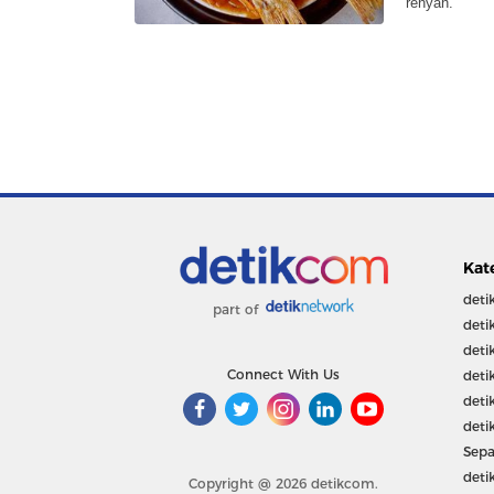
renyah.
Kat
deti
part of
deti
deti
Connect With Us
deti
deti
deti
Sepa
deti
Copyright @ 2026 detikcom.