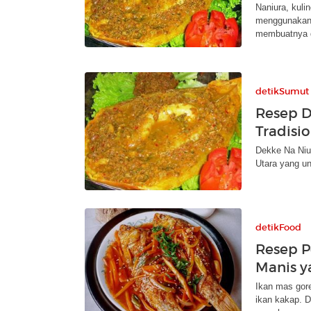
Naniura, kuli
menggunakan 
membuatnya d
detikSumut
Resep D
Tradisi
Dekke Na Niur
Utara yang un
detikFood
Resep P
Manis y
Ikan mas gore
ikan kakap. 