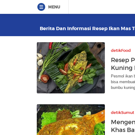
MENU
Berita Dan Informasi Resep Ikan Mas T
detikFood
Resep 
Kuning 
Pesmol ikan 
bisa membuat
bumbu kuning
detikSumut
Mengena
Khas Ba