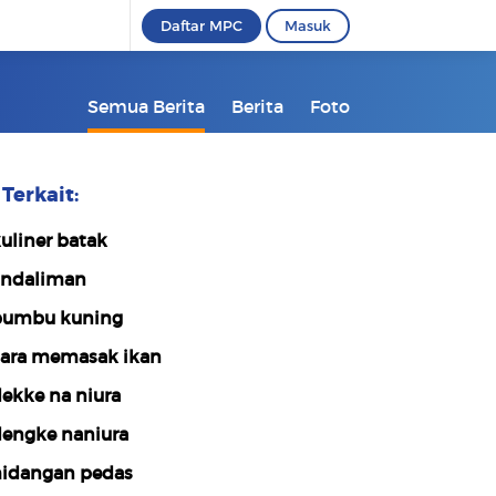
Daftar MPC
Masuk
Semua Berita
Berita
Foto
Terkait:
uliner batak
ndaliman
umbu kuning
ara memasak ikan
ekke na niura
engke naniura
idangan pedas