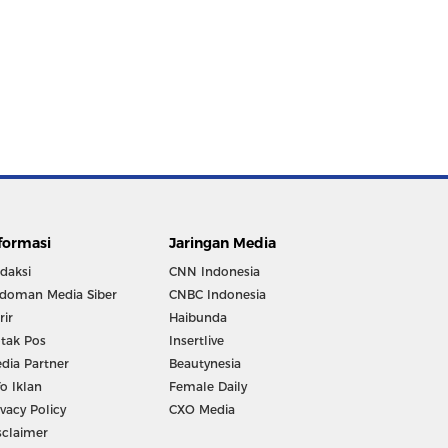
formasi
Jaringan Media
daksi
CNN Indonesia
doman Media Siber
CNBC Indonesia
rir
Haibunda
tak Pos
Insertlive
dia Partner
Beautynesia
fo Iklan
Female Daily
ivacy Policy
CXO Media
sclaimer