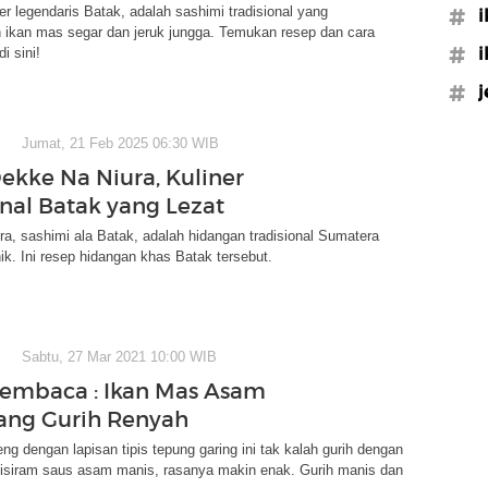
ner legendaris Batak, adalah sashimi tradisional yang
#i
ikan mas segar dan jeruk jungga. Temukan resep dan cara
#i
i sini!
#j
Jumat, 21 Feb 2025 06:30 WIB
ekke Na Niura, Kuliner
onal Batak yang Lezat
a, sashimi ala Batak, adalah hidangan tradisional Sumatera
ik. Ini resep hidangan khas Batak tersebut.
Sabtu, 27 Mar 2021 10:00 WIB
embaca : Ikan Mas Asam
ang Gurih Renyah
ng dengan lapisan tipis tepung garing ini tak kalah gurih dengan
Disiram saus asam manis, rasanya makin enak. Gurih manis dan