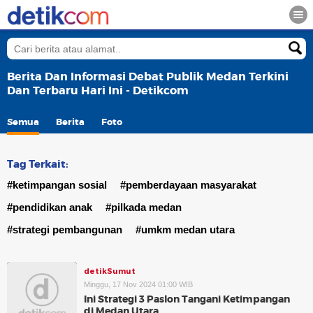
Berita Dan Informasi Debat Publik Medan Terkini
Dan Terbaru Hari Ini - Detikcom
Semua
Berita
Foto
Tag Terkait:
#ketimpangan sosial
#pemberdayaan masyarakat
#pendidikan anak
#pilkada medan
#strategi pembangunan
#umkm medan utara
detikSumut
Minggu, 17 Nov 2024 01:00 WIB
Ini Strategi 3 Paslon Tangani Ketimpangan
di Medan Utara