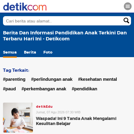
Berita Dan Informasi Pendidikan Anak Terkini Dan
Terbaru Hari Ini - Detikcom
Semua
Berita
Foto
Tag Terkait:
#parenting
#perlindungan anak
#kesehatan mental
#paud
#perkembangan anak
#pendidikan
detikEdu
Jumat, 07 Agu 2026 07:30 WIB
Waspada! Ini 9 Tanda Anak Mengalami
Kesulitan Belajar