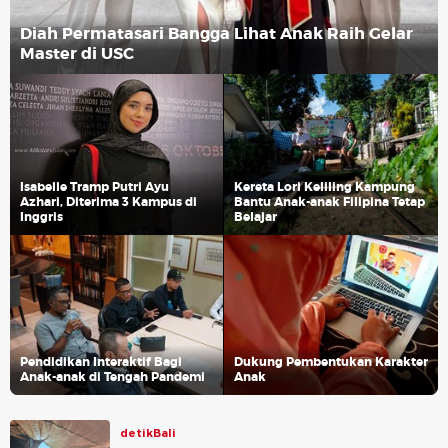
Diah Permatasari Bangga Lihat Anak Raih Gelar
Master di USC
Isabelle Tramp Putri Ayu
Kereta Lori Keliling Kampung
Azhari, Diterima 3 Kampus di
Bantu Anak-anak Filipina Tetap
Inggris
Belajar
Pendidikan Interaktif Bagi
Dukung Pembentukan Karakter
Anak-anak di Tengah Pandemi
Anak
detikBali