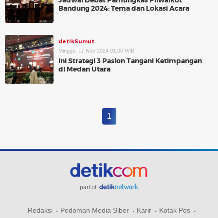
Jadwal Debat Pamungkas Pilwalkot
Bandung 2024: Tema dan Lokasi Acara
detikSumut
Minggu, 17 Nov 2024 01:00 WIB
Ini Strategi 3 Paslon Tangani Ketimpangan
di Medan Utara
1
part of
Redaksi
Pedoman Media Siber
Karir
Kotak Pos