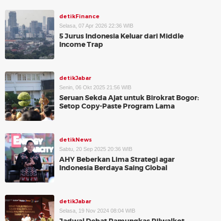
detikFinance
Selasa, 07 Apr 2026 22:36 WIB
5 Jurus Indonesia Keluar dari Middle
Income Trap
detikJabar
Senin, 06 Okt 2025 21:56 WIB
Seruan Sekda Ajat untuk Birokrat Bogor:
Setop Copy-Paste Program Lama
detikNews
Sabtu, 20 Sep 2025 20:36 WIB
AHY Beberkan Lima Strategi agar
Indonesia Berdaya Saing Global
detikJabar
Selasa, 19 Nov 2024 08:04 WIB