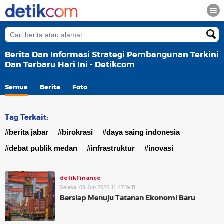
Berita Dan Informasi Strategi Pembangunan Terkini
Dan Terbaru Hari Ini - Detikcom
Semua
Berita
Foto
Tag Terkait:
#berita jabar
#birokrasi
#daya saing indonesia
#debat publik medan
#infrastruktur
#inovasi
detikFinance
Selasa, 09 Jun 2026 11:47 WIB
Bersiap Menuju Tatanan Ekonomi Baru