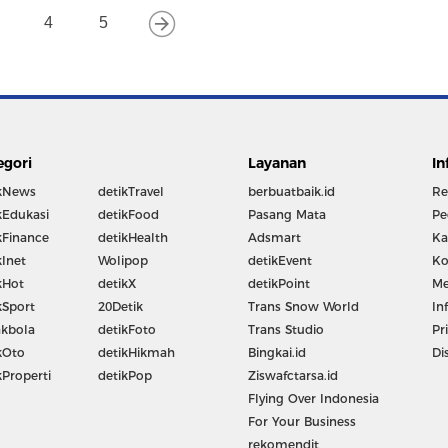
4
5
egori
Layanan
In
kNews
detikTravel
berbuatbaik.id
Re
kEdukasi
detikFood
Pasang Mata
Pe
kFinance
detikHealth
Adsmart
Ka
kInet
Wolipop
detikEvent
Ko
kHot
detikX
detikPoint
Me
kSport
20Detik
Trans Snow World
In
kbola
detikFoto
Trans Studio
Pr
kOto
detikHikmah
Bingkai.id
Di
kProperti
detikPop
Ziswafctarsa.id
Flying Over Indonesia
For Your Business
rekomendit