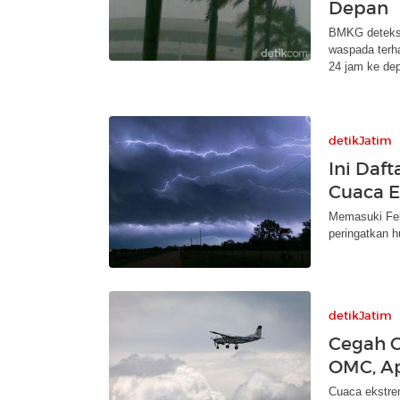
Depan
BMKG deteksi 
waspada terh
24 jam ke de
detikJatim
Ini Daf
Cuaca 
Memasuki Feb
peringatkan h
detikJatim
Cegah C
OMC, Ap
Cuaca ekstre