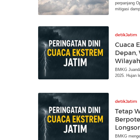
perpanjang O
mitigasi dam
detikJatim
Cuaca E
Depan, 
Wilayah
BMKG Juanda 
2025. Hujan l
detikJatim
Tetap W
Berpote
Longsor 
BMKG mengelu