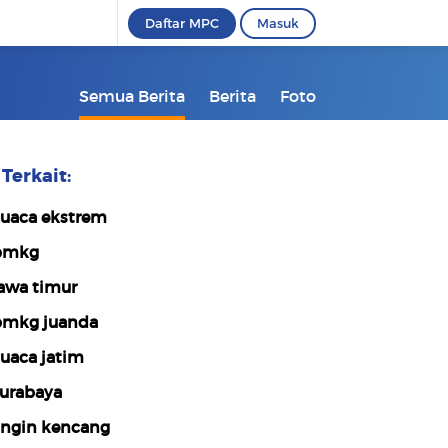
Daftar MPC
Masuk
Semua Berita
Berita
Foto
Terkait:
uaca ekstrem
bmkg
awa timur
mkg juanda
uaca jatim
urabaya
ngin kencang