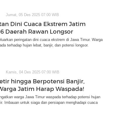
Jumat, 05 Des 2025 07:00 WIB
tan Dini Cuaca Ekstrem Jatim
i, 6 Daerah Rawan Longsor
arkan peringatan dini cuaca ekstrem di Jawa Timur. Warga
da terhadap hujan lebat, banjir, dan potensi longsor.
Kamis, 04 Des 2025 07:00 WIB
tir hingga Berpotensi Banjir,
Warga Jatim Harap Waspada!
atkan warga Jawa Timur waspada terhadap potensi hujan
jir. Imbauan untuk siaga dan persiapan menghadapi cuaca