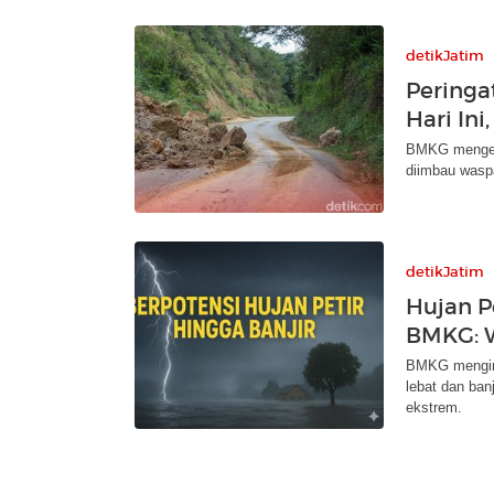
detikJatim
Peringa
Hari In
BMKG mengelu
diimbau waspa
detikJatim
Hujan Pe
BMKG: 
BMKG menging
lebat dan ban
ekstrem.