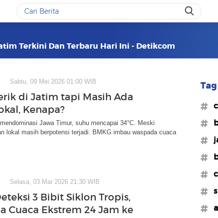
tim Terkini Dan Terbaru Hari Ini - Detikcom
Sabtu, 09 Mei 2026 01:00 WIB
Tag 
erik di Jatim tapi Masih Ada
#c
okal, Kenapa?
#
mendominasi Jawa Timur, suhu mencapai 34°C. Meski
an lokal masih berpotensi terjadi. BMKG imbau waspada cuaca
#j
#b
#c
Selasa, 03 Mar 2026 21:30 WIB
#s
eksi 3 Bibit Siklon Tropis,
#a
 Cuaca Ekstrem 24 Jam ke