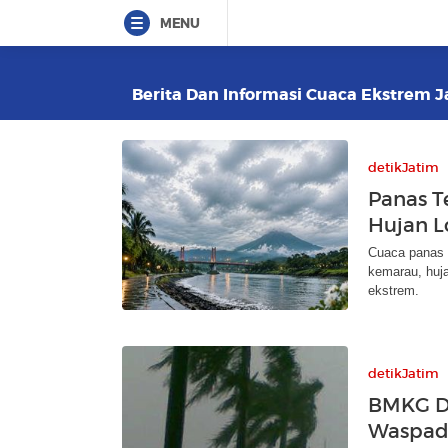
MENU
Berita Dan Informasi Cuaca Ekstrem Ja
detikJatim
Panas T
Hujan L
Cuaca panas 
kemarau, huj
ekstrem.
detikJatim
BMKG Det
Waspada