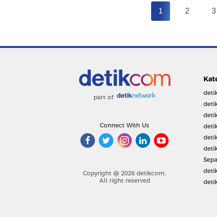
1
2
3
Kat
deti
part of
deti
deti
Connect With Us
deti
deti
deti
Sepa
deti
Copyright @ 2026 detikcom.
All right reserved
deti