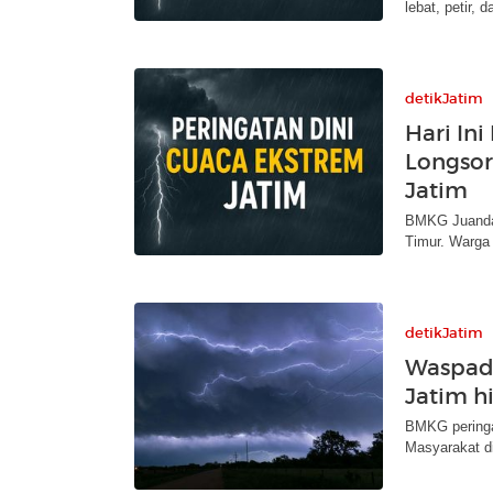
lebat, petir,
detikJatim
Hari Ini
Longsor
Jatim
BMKG Juanda 
Timur. Warga 
detikJatim
Waspad
Jatim h
BMKG peringat
Masyarakat di