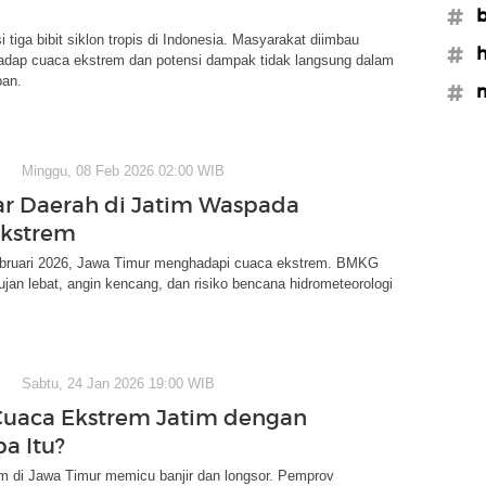
#b
tiga bibit siklon tropis di Indonesia. Masyarakat diimbau
#h
adap cuaca ekstrem dan potensi dampak tidak langsung dalam
pan.
#m
Minggu, 08 Feb 2026 02:00 WIB
tar Daerah di Jatim Waspada
Ekstrem
ruari 2026, Jawa Timur menghadapi cuaca ekstrem. BMKG
ujan lebat, angin kencang, dan risiko bencana hidrometeorologi
Sabtu, 24 Jan 2026 19:00 WIB
uaca Ekstrem Jatim dengan
a Itu?
m di Jawa Timur memicu banjir dan longsor. Pemprov