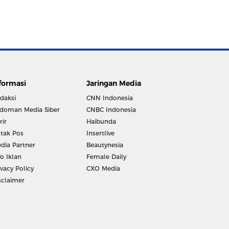
formasi
Jaringan Media
daksi
CNN Indonesia
doman Media Siber
CNBC Indonesia
rir
Haibunda
tak Pos
Insertlive
dia Partner
Beautynesia
fo Iklan
Female Daily
ivacy Policy
CXO Media
sclaimer