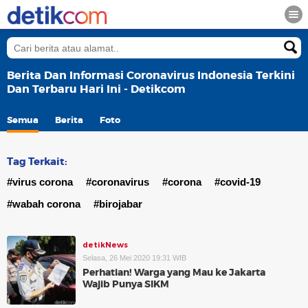
Berita Dan Informasi Coronavirus Indonesia Terkini
Dan Terbaru Hari Ini - Detikcom
Semua
Berita
Foto
Tag Terkait:
#virus corona
#coronavirus
#corona
#covid-19
#wabah corona
#birojabar
detikNews
Selasa, 26 Mei 2020 19:31 WIB
Perhatian! Warga yang Mau ke Jakarta
Wajib Punya SIKM