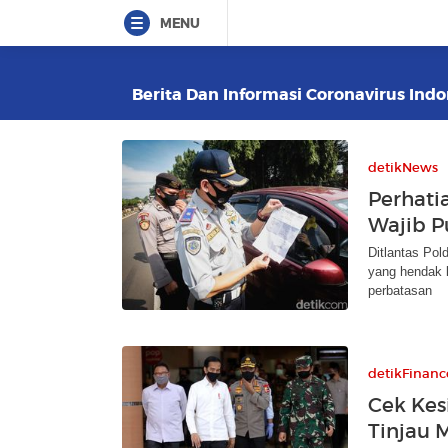
MENU
Berita Dan Informasi Coronavirus Indo
detikNews
Perhati
Wajib P
Ditlantas Po
yang hendak k
perbatasan
detikFinanc
Cek Kes
Tinjau M