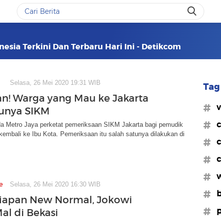
nesia Terkini Dan Terbaru Hari Ini - Detikcom
Selasa, 26 Mei 2020 19:31 WIB
Tag 
an! Warga yang Mau ke Jakarta
#v
unya SIKM
#c
lda Metro Jaya perketat pemeriksaan SIKM Jakarta bagi pemudik
embali ke Ibu Kota. Pemeriksaan itu salah satunya dilakukan di
#c
#c
#w
e
Selasa, 26 Mei 2020 16:30 WIB
#b
iapan New Normal, Jokowi
#
al di Bekasi