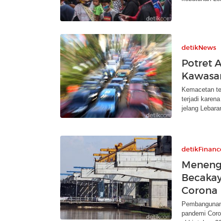
detikNews
Potret 
Kawasa
Kemacetan ter
terjadi karen
jelang Lebara
detikFinanc
Meneng
Becakay
Corona
Pembangunan 
pandemi Coron