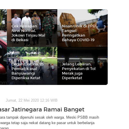
Cek Kesiapan
Nisan Unik di TPU
New Normal,
Tangsel
Jokowi Tinjau Mal
Peringatkan
di Bekasi
Bahaya COVID-19
Cegah Corona, 73
Jelang Lebaran,
Pemudik asal
Penyekatan di Tol
Banyuwangi
Merak juga
Diperiksa Ketat
Diperketat
Jumat, 22 Mei 2020 12:16 WIB
asar Jatinegara Ramai Banget
gara tampak dipenuhi sesak oleh warga. Meski PSBB masih
 warga tetap saja nekat datang ke pasar untuk berbelanja
baran.