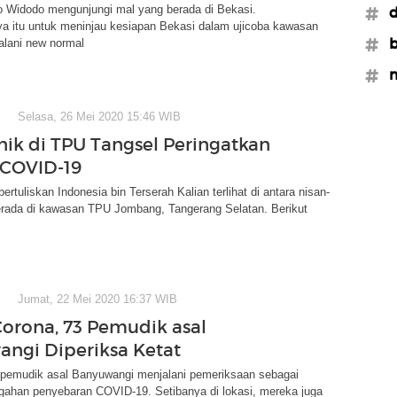
o Widodo mengunjungi mal yang berada di Bekasi.
#d
a itu untuk meninjau kesiapan Bekasi dalam ujicoba kawasan
#b
alani new normal
#m
Selasa, 26 Mei 2020 15:46 WIB
nik di TPU Tangsel Peringatkan
 COVID-19
ertuliskan Indonesia bin Terserah Kalian terlihat di antara nisan-
erada di kawasan TPU Jombang, Tangerang Selatan. Berikut
Jumat, 22 Mei 2020 16:37 WIB
orona, 73 Pemudik asal
ngi Diperiksa Ketat
pemudik asal Banyuwangi menjalani pemeriksaan sebagai
ahan penyebaran COVID-19. Setibanya di lokasi, mereka juga