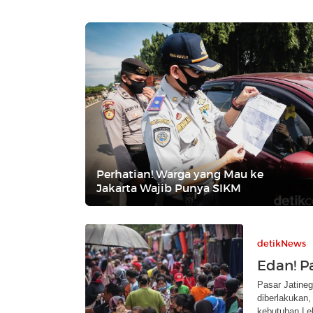
Perhatian! Warga yang Mau ke
Jakarta Wajib Punya SIKM
detikNews
Edan! P
Pasar Jatine
diberlakukan,
kebutuhan Le