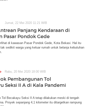
Jumat, 22 Mei 2020 11:21 WIB
Antrean Panjang Kendaraan di
n Pasar Pondok Gede
lihat di kawasan Pasar Pondok Gede, Kota Bekasi. Hal itu
a tak sedikit warga yang keluar rumah untuk belanja kebutuhan
n.
e
Rabu, 20 Mei 2020 18:00 WIB
ok Pembangunan Tol
u Seksi II A di Kala Pandemi
Tol Becakayu Seksi II A tetap dilakukan meski di tengah
a. Proyek sepanjang 4,1 kilometer itu ditargetkan rampung