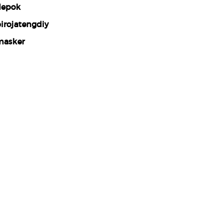
epok
irojatengdiy
asker