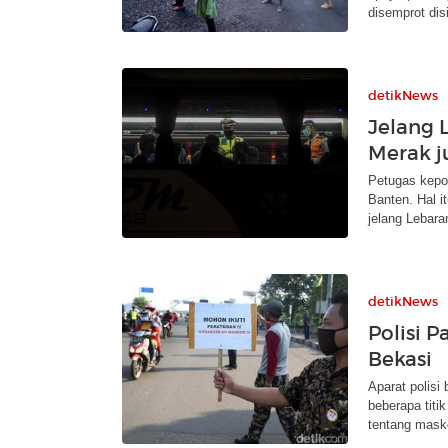
disemprot dis
detikNews
Jelang 
Merak j
Petugas kepo
Banten. Hal 
jelang Lebara
detikNews
Polisi 
Bekasi
Aparat polis
beberapa titi
tentang mask