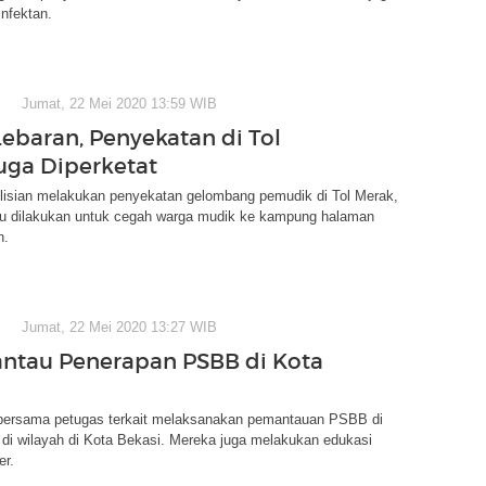
infektan.
Jumat, 22 Mei 2020 13:59 WIB
Lebaran, Penyekatan di Tol
uga Diperketat
lisian melakukan penyekatan gelombang pemudik di Tol Merak,
itu dilakukan untuk cegah warga mudik ke kampung halaman
n.
Jumat, 22 Mei 2020 13:27 WIB
Pantau Penerapan PSBB di Kota
i bersama petugas terkait melaksanakan pemantauan PSBB di
k di wilayah di Kota Bekasi. Mereka juga melakukan edukasi
er.