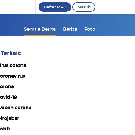
Daftar MPC
Masuk
Semua Berita
Berita
Foto
Terkait:
irus corona
oronavirus
orona
ovid-19
abah corona
irojabar
psbb