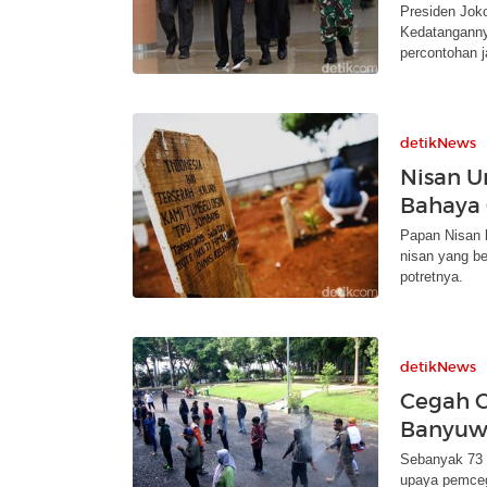
Presiden Jok
Kedatanganny
percontohan j
detikNews
Nisan U
Bahaya
Papan Nisan b
nisan yang b
potretnya.
detikNews
Cegah C
Banyuwa
Sebanyak 73 
upaya pemceg