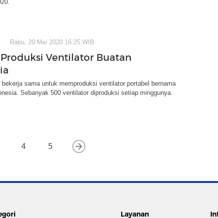
020.
Rabu, 20 Mei 2020 16:25 WIB
 Produksi Ventilator Buatan
ia
 bekerja sama untuk memproduksi ventilator portabel bernama
donesia. Sebanyak 500 ventilator diproduksi setiap minggunya.
4
5
egori
Layanan
In