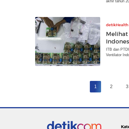
akhir tahun 2
detikHealth
Melihat
Indones
ITB dan PTDI
Ventilator In
1
2
3
Kat