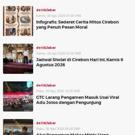
detikJabar
Kamis, 06 Agu 2026 07:00 WIB
Infografis: Sederet Cerita Mitos Cirebon
yang Penuh Pesan Moral
detikJabar
Kamis, 06 Agu 2026 01:00 WIB
Jadwal Sholat di Cirebon Hari Ini, Kamis 6
Agustus 2026
detikJabar
Rabu, 05 Agu 2026 10:25 WIB
GTC Larang Pengamen Masuk Usai Viral
Adu Jotos dengan Pengunjung
detikJabar
Rabu, 05 Agu 2026 09:00 WIB