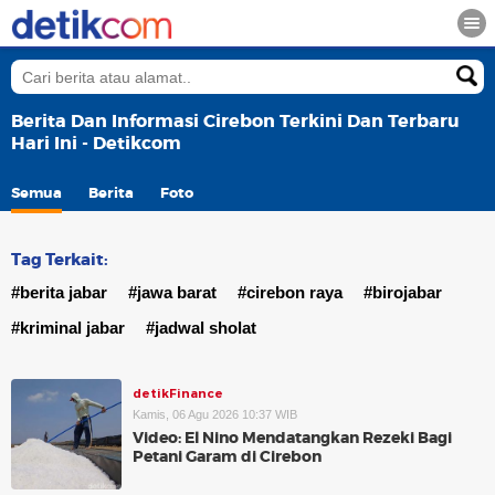
Berita Dan Informasi Cirebon Terkini Dan Terbaru
Hari Ini - Detikcom
Semua
Berita
Foto
Tag Terkait:
#berita jabar
#jawa barat
#cirebon raya
#birojabar
#kriminal jabar
#jadwal sholat
detikFinance
Kamis, 06 Agu 2026 10:37 WIB
Video: El Nino Mendatangkan Rezeki Bagi
Petani Garam di Cirebon