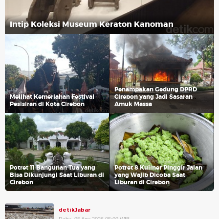
Intip Koleksi Museum Keraton Kanoman
Penampakan Gedung DPRD
Melihat Kemeriahan Festival
Cirebon yang Jadi Sasaran
Pesisiran di Kota Cirebon
Amuk Massa
Potret 11 Bangunan Tua yang
Potret 8 Kuliner Pinggir Jalan
Bisa Dikunjungi Saat Liburan di
yang Wajib Dicoba Saat
Cirebon
Liburan di Cirebon
detikJabar