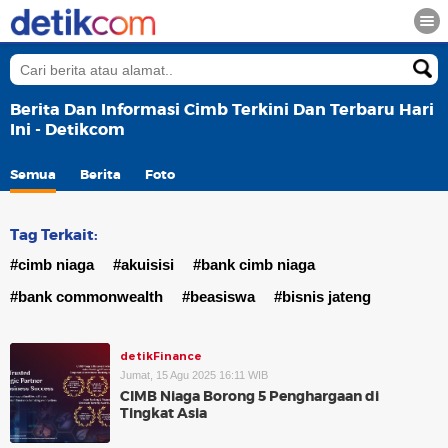
Berita Dan Informasi Cimb Terkini Dan Terbaru Hari
Ini - Detikcom
Semua
Berita
Foto
Tag Terkait:
#cimb niaga
#akuisisi
#bank cimb niaga
#bank commonwealth
#beasiswa
#bisnis jateng
detikFinance
Jumat, 15 Agu 2025 16:11 WIB
CIMB Niaga Borong 5 Penghargaan di
Tingkat Asia