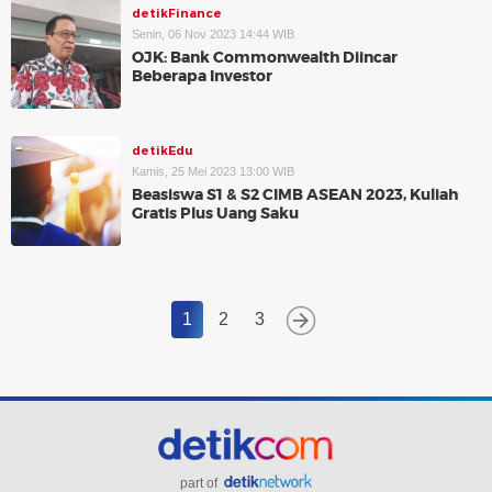
detikFinance
Senin, 06 Nov 2023 14:44 WIB
OJK: Bank Commonwealth Diincar
Beberapa Investor
detikEdu
Kamis, 25 Mei 2023 13:00 WIB
Beasiswa S1 & S2 CIMB ASEAN 2023, Kuliah
Gratis Plus Uang Saku
1
2
3
part of