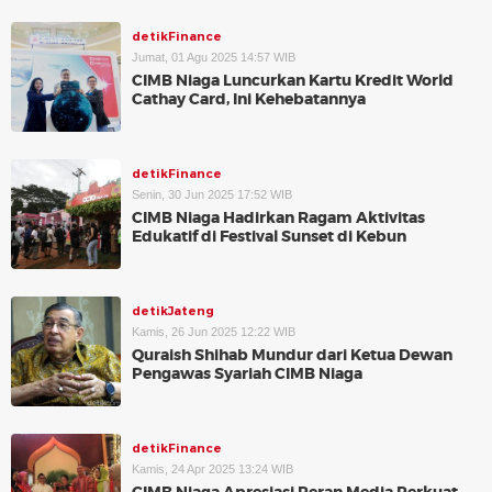
detikFinance
Jumat, 01 Agu 2025 14:57 WIB
CIMB Niaga Luncurkan Kartu Kredit World
Cathay Card, Ini Kehebatannya
detikFinance
Senin, 30 Jun 2025 17:52 WIB
CIMB Niaga Hadirkan Ragam Aktivitas
Edukatif di Festival Sunset di Kebun
detikJateng
Kamis, 26 Jun 2025 12:22 WIB
Quraish Shihab Mundur dari Ketua Dewan
Pengawas Syariah CIMB Niaga
detikFinance
Kamis, 24 Apr 2025 13:24 WIB