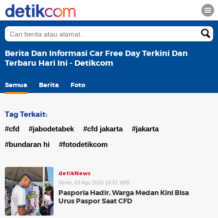
Berita Dan Informasi Car Free Day Terkini Dan
Terbaru Hari Ini - Detikcom
Semua
Berita
Foto
Tag Terkait:
#cfd
#jabodetabek
#cfd jakarta
#jakarta
#bundaran hi
#fotodetikcom
detikNews
Senin, 03 Agu 2026 18:51 WIB
Pasporia Hadir, Warga Medan Kini Bisa
Urus Paspor Saat CFD