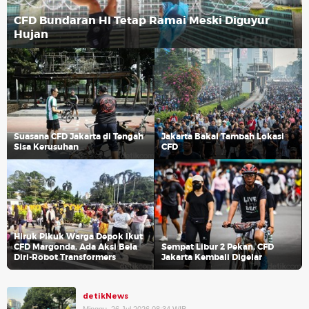
CFD Bundaran HI Tetap Ramai Meski Diguyur
Hujan
Suasana CFD Jakarta di Tengah
Jakarta Bakal Tambah Lokasi
Sisa Kerusuhan
CFD
Hiruk Pikuk Warga Depok Ikut
CFD Margonda, Ada Aksi Bela
Sempat Libur 2 Pekan, CFD
Diri-Robot Transformers
Jakarta Kembali Digelar
detikNews