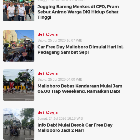
Minggu, 26 Jul 2026 08:34 WIB
Jogging Bareng Menkes di CFD, Pram
Sebut Animo Warga DKI Hidup Sehat
Tinggi
detikJogja
Sabtu, 25 Jul 2026 10:07 WIB
Car Free Day Malioboro Dimulai Hari Ini,
Pedagang Sambat Sepi
detikJogja
Sabtu, 25 Jul 2026 04:00 WIB
Malioboro Bebas Kendaraan Mulai Jam
05.00 Tiap Weeekend, Ramaikan Dab!
detikJogja
Jumat, 24 Jul 2026 16:18 WIB
Info Dab! Mulai Besok Car Free Day
Malioboro Jadi 2 Hari