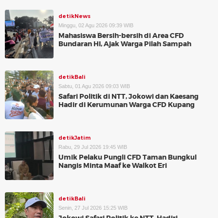
detikNews
Minggu, 02 Agu 2026 09:39 WIB
Mahasiswa Bersih-bersih di Area CFD
Bundaran HI, Ajak Warga Pilah Sampah
detikBali
Sabtu, 01 Agu 2026 09:03 WIB
Safari Politik di NTT, Jokowi dan Kaesang
Hadir di Kerumunan Warga CFD Kupang
detikJatim
Rabu, 29 Jul 2026 19:45 WIB
Umik Pelaku Pungli CFD Taman Bungkul
Nangis Minta Maaf ke Walkot Eri
detikBali
Senin, 27 Jul 2026 15:25 WIB