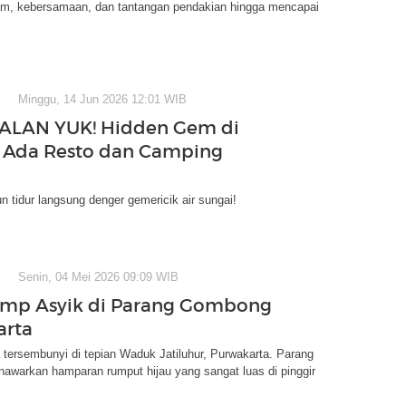
am, kebersamaan, dan tantangan pendakian hingga mencapai
Minggu, 14 Jun 2026 12:01 WIB
JALAN YUK! Hidden Gem di
 Ada Resto dan Camping
un tidur langsung denger gemericik air sungai!
Senin, 04 Mei 2026 09:09 WIB
mp Asyik di Parang Gombong
arta
tersembunyi di tepian Waduk Jatiluhur, Purwakarta. Parang
warkan hamparan rumput hijau yang sangat luas di pinggir