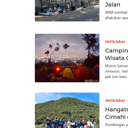
Jalan
WNA kembali '
dilakukan ap
detikJabar
Camping
Wisata 
Musim kemarau
menurun, nam
jadi tren baru.
detikJabar
Hangat
Cimahi 
Rombongan pe