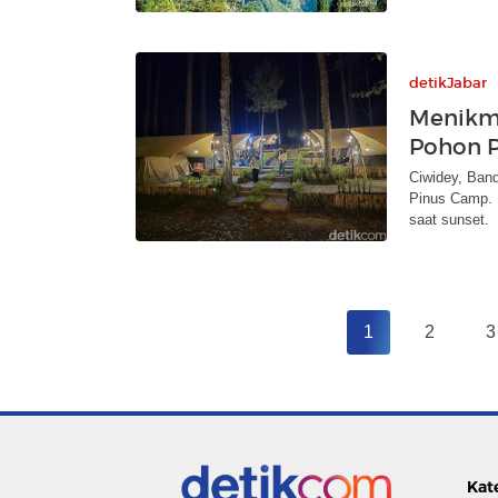
detikJabar
Menikm
Pohon P
Ciwidey, Band
Pinus Camp. 
saat sunset.
1
2
3
Kat