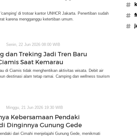
#
camping' di trotoar kantor UNHCR Jakarta. Penertiban sudah
#f
arat karena mengganggu ketertiban umum.
#j
Senin, 22 Jun 2026 08:00 WIB
 dan Treking Jadi Tren Baru
Ciamis Saat Kemarau
 di Ciamis tidak menghentikan aktivitas wisata. Debit air
un destinasi alam tetap ramai. Camping dan wellness tourism
Minggu, 21 Jun 2026 19:30 WIB
nya Kebersamaan Pendaki
di Dinginnya Gunung Gede
ndaki dari Cimahi menjelajahi Gunung Gede, menikmati