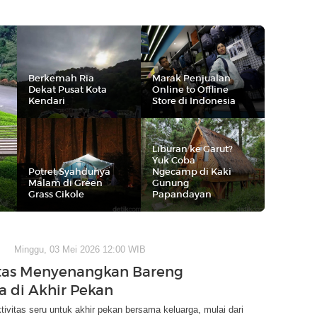
Berkemah Ria
Marak Penjualan
Dekat Pusat Kota
Online to Offline
Kendari
Store di Indonesia
Liburan ke Garut?
Yuk Coba
Potret Syahdunya
Ngecamp di Kaki
Malam di Green
Gunung
Grass Cikole
Papandayan
Minggu, 03 Mei 2026 12:00 WIB
itas Menyenangkan Bareng
a di Akhir Pekan
ivitas seru untuk akhir pekan bersama keluarga, mulai dari