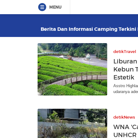
MENU
Berita Dan Informasi Camping Terkini 
detikTravel
Liburan
Kebun T
Estetik
Asstro Highla
udaranya ade
detikNews
WNA 'Ca
UNHCR J