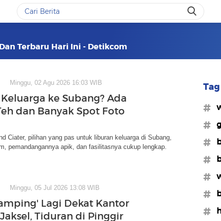
Dan Terbaru Hari Ini - Detikcom
Minggu, 02 Agu 2026 16:03 WIB
Tag 
 Keluarga ke Subang? Ada
#w
eh dan Banyak Spot Foto
#g
nd Ciater, pilihan yang pas untuk liburan keluarga di Subang,
#b
m, pemandangannya apik, dan fasilitasnya cukup lengkap.
#b
#w
Minggu, 05 Jul 2026 13:08 WIB
#b
mping' Lagi Dekat Kantor
#h
aksel, Tiduran di Pinggir