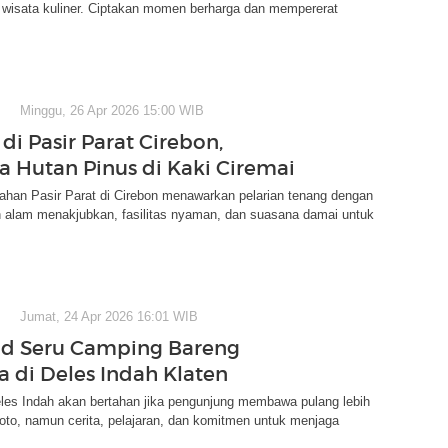
a wisata kuliner. Ciptakan momen berharga dan mempererat
Minggu, 26 Apr 2026 15:00 WIB
di Pasir Parat Cirebon,
a Hutan Pinus di Kaki Ciremai
han Pasir Parat di Cirebon menawarkan pelarian tenang dengan
alam menakjubkan, fasilitas nyaman, dan suasana damai untuk
Jumat, 24 Apr 2026 16:01 WIB
d Seru Camping Bareng
a di Deles Indah Klaten
les Indah akan bertahan jika pengunjung membawa pulang lebih
foto, namun cerita, pelajaran, dan komitmen untuk menjaga