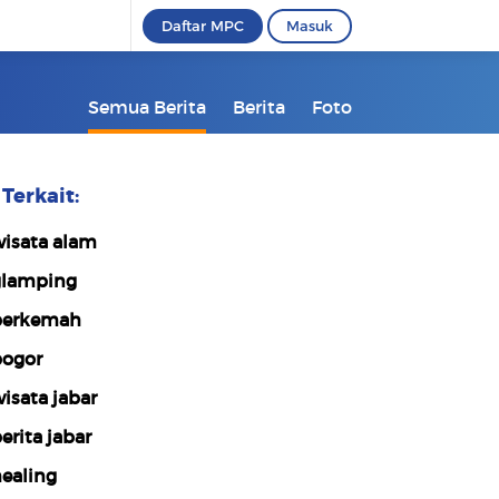
Daftar MPC
Masuk
Semua Berita
Berita
Foto
Terkait:
isata alam
lamping
erkemah
ogor
isata jabar
erita jabar
ealing