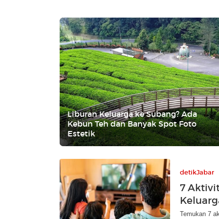
Liburan Keluarga ke Subang? Ada
Kebun Teh dan Banyak Spot Foto
Estetik
detikJabar
7 Aktiv
Keluarg
Temukan 7 akt