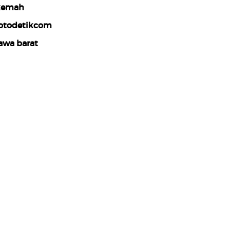
kemah
otodetikcom
awa barat