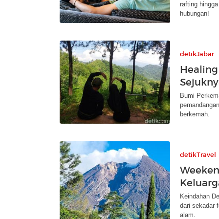
rafting hingg
hubungan!
detikJabar
Healing 
Sejukny
Bumi Perkema
pemandangan 
berkemah.
detikTravel
Weeken
Keluarg
Keindahan De
dari sekadar 
alam.