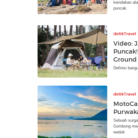
keindahan al
puncak.
detikTravel
Video: 
Puncak!
Ground
Definisi bang
detikTravel
MotoCa
Purwak
Sebuah surga 
Gombong mena
waduk.