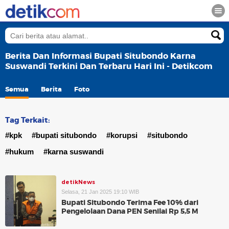
Berita Dan Informasi Bupati Situbondo Karna
Suswandi Terkini Dan Terbaru Hari Ini - Detikcom
Semua
Berita
Foto
Tag Terkait:
#kpk
#bupati situbondo
#korupsi
#situbondo
#hukum
#karna suswandi
detikNews
Selasa, 21 Jan 2025 19:10 WIB
Bupati Situbondo Terima Fee 10% dari
Pengelolaan Dana PEN Senilai Rp 5,5 M