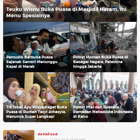
Teuku Wisnu Buka Puasa di Masjidil Haram, Ini
Menu Spesialnya
Pemudik Berbuka Puasa
Potret Momen Buka Puasa di
Sejenak Sambil Menunggu
Bebagai Negara, Palestina
Kapal di Merak
hingga Jakarta
TikToker Ayu Wisya Kaget Buka
Potret Iftar dan Suasana
Puasa di Rumah Tasyi Athasyia,
Ramadan Mahasiswa Indonesia
Menunya Super Lengkap!
di Kairo
detikFood