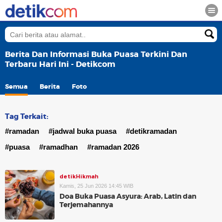
Berita Dan Informasi Buka Puasa Terkini Dan
Terbaru Hari Ini - Detikcom
Semua
Berita
Foto
Tag Terkait:
#ramadan
#jadwal buka puasa
#detikramadan
#puasa
#ramadhan
#ramadan 2026
detikHikmah
Kamis, 25 Jun 2026 14:45 WIB
Doa Buka Puasa Asyura: Arab, Latin dan
Terjemahannya