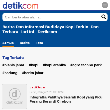
Berita Dan Informasi Budidaya Kopi Terkini Dan
Terbaru Hari Ini - Detikcom
Semua
Berita
Foto
Tag Terkait:
#bisnis jabar
#kopi
#kopi arabika
#agro techno park
#badung
#berita jabar
detikJabar
Senin, 03 Agu 2026 09:00 WIB
Infografis: Pahitnya Sejarah Kopi yang Picu
Perang Besar di Cirebon