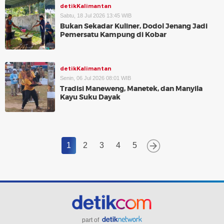
detikKalimantan
Sabtu, 18 Jul 2026 13:45 WIB
Bukan Sekadar Kuliner, Dodol Jenang Jadi
Pemersatu Kampung di Kobar
detikKalimantan
Senin, 06 Jul 2026 08:01 WIB
Tradisi Maneweng, Manetek, dan Manyila
Kayu Suku Dayak
1
2
3
4
5
part of