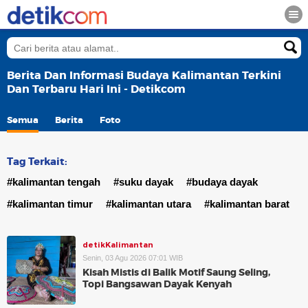
Berita Dan Informasi Budaya Kalimantan Terkini
Dan Terbaru Hari Ini - Detikcom
Semua
Berita
Foto
Tag Terkait:
#kalimantan tengah
#suku dayak
#budaya dayak
#kalimantan timur
#kalimantan utara
#kalimantan barat
detikKalimantan
Senin, 03 Agu 2026 07:01 WIB
Kisah Mistis di Balik Motif Saung Seling,
Topi Bangsawan Dayak Kenyah