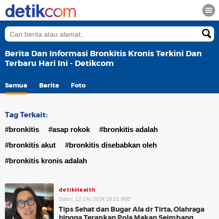
Berita Dan Informasi Bronkitis Kronis Terkini Dan
Terbaru Hari Ini - Detikcom
Semua
Berita
Foto
Tag Terkait:
#bronkitis
#asap rokok
#bronkitis adalah
#bronkitis akut
#bronkitis disebabkan oleh
#bronkitis kronis adalah
detikHealth
Sabtu, 12 Okt 2024 18:01 WIB
Tips Sehat dan Bugar Ala dr Tirta, Olahraga
hingga Terapkan Pola Makan Seimbang