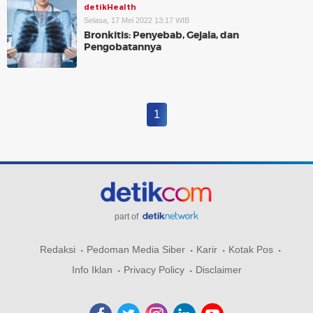
detikHealth
Selasa, 17 Mei 2022 13:17 WIB
Bronkitis: Penyebab, Gejala, dan
Pengobatannya
1
part of
Redaksi
Pedoman Media Siber
Karir
Kotak Pos
Info Iklan
Privacy Policy
Disclaimer