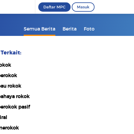
Daftar MPC
Masuk
Semua Berita
Berita
Foto
Terkait:
okok
erokok
au rokok
ahaya rokok
erokok pasif
iral
erokok