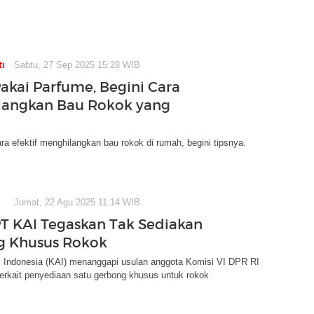
ti
Sabtu, 27 Sep 2025 15:28 WIB
akai Parfume, Begini Cara
langkan Bau Rokok yang
a efektif menghilangkan bau rokok di rumah, begini tipsnya.
Jumat, 22 Agu 2025 11:14 WIB
PT KAI Tegaskan Tak Sediakan
g Khusus Rokok
i Indonesia (KAI) menanggapi usulan anggota Komisi VI DPR RI
erkait penyediaan satu gerbong khusus untuk rokok