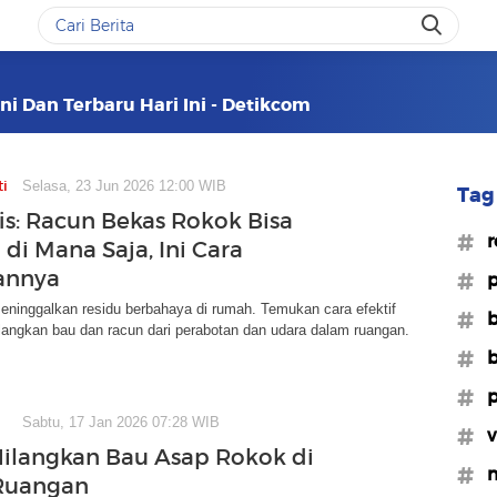
ni Dan Terbaru Hari Ini - Detikcom
ti
Selasa, 23 Jun 2026 12:00 WIB
Tag 
fis: Racun Bekas Rokok Bisa
#r
di Mana Saja, Ini Cara
annya
#p
eninggalkan residu berbahaya di rumah. Temukan cara efektif
#b
angkan bau dan racun dari perabotan dan udara dalam ruangan.
#b
#p
Sabtu, 17 Jan 2026 07:28 WIB
#v
Hilangkan Bau Asap Rokok di
#m
Ruangan