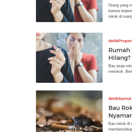
Orang yang m
karena terper
rokok di ruan
detikProper
Rumah 
Hilang?
Bau asap rok
merokok. Ber
detikSumut
Bau Rok
Nyaman?
Bau rokok di
membersihkan