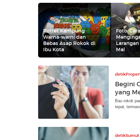
Potret Kampung
Foto: Car
Warna-warni dan
Menging
Bebas Asap Rokok di
Larangan
Ibu Kota
Mal
detikProper
Begini 
yang M
Bau rokok pad
tepat, termas
detikSumut