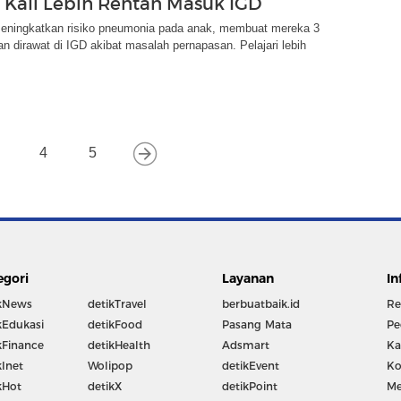
 Kali Lebih Rentan Masuk IGD
eningkatkan risiko pneumonia pada anak, membuat mereka 3
tan dirawat di IGD akibat masalah pernapasan. Pelajari lebih
4
5
egori
Layanan
In
kNews
detikTravel
berbuatbaik.id
Re
kEdukasi
detikFood
Pasang Mata
Pe
kFinance
detikHealth
Adsmart
Ka
kInet
Wolipop
detikEvent
Ko
kHot
detikX
detikPoint
Me