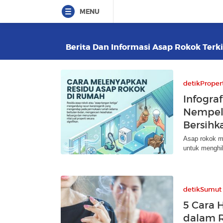
MENU
Berita Dan Informasi Asap Rokok Terki
detikProper
Infogra
Nempel 
Bersihk
Asap rokok m
untuk menghil
detikSumut
5 Cara 
dalam 