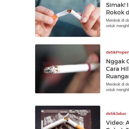
Simak! 
Rokok 
Merokok di da
untuk menghi
detikProper
Nggak C
Cara Hi
Ruanga
Merokok di da
untuk menghi
detikJabar
Video: 