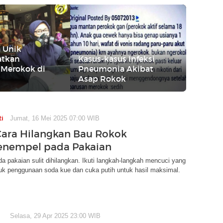
a Unik
atkan
Kasus-kasus Infeksi
 Merokok di
Pneumonia Akibat
Asap Rokok
ti
Jumat, 16 Mei 2025 07:00 WIB
Cara Hilangkan Bau Rokok
enempel pada Pakaian
a pakaian sulit dihilangkan. Ikuti langkah-langkah mencuci yang
uk penggunaan soda kue dan cuka putih untuk hasil maksimal.
Selasa, 29 Apr 2025 23:00 WIB