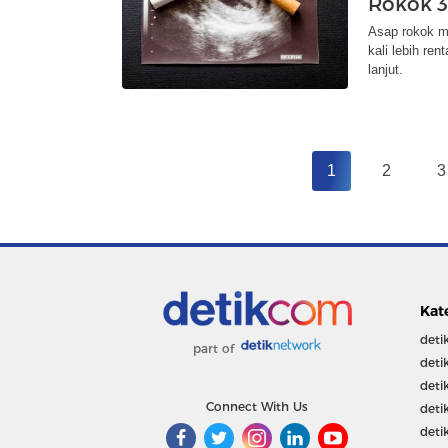
Rokok 3
Asap rokok m
kali lebih ren
lanjut.
1
2
3
Kat
deti
part of
deti
deti
Connect With Us
deti
deti