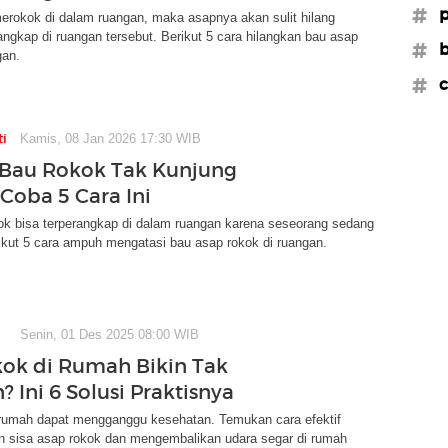
#p
erokok di dalam ruangan, maka asapnya akan sulit hilang
angkap di ruangan tersebut. Berikut 5 cara hilangkan bau asap
#b
gan.
#c
ti
Kamis, 08 Jan 2026 17:30 WIB
Bau Rokok Tak Kunjung
 Coba 5 Cara Ini
ok bisa terperangkap di dalam ruangan karena seseorang sedang
ikut 5 cara ampuh mengatasi bau asap rokok di ruangan.
Senin, 01 Des 2025 08:00 WIB
ok di Rumah Bikin Tak
 Ini 6 Solusi Praktisnya
 rumah dapat mengganggu kesehatan. Temukan cara efektif
 sisa asap rokok dan mengembalikan udara segar di rumah