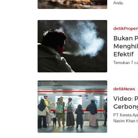
Anda.
detikProper
Bukan P
Menghi
Efektif
Temukan 7 car
detikNews
Video: 
Gerbon
PT Kereta Ap
Nasim Khan t