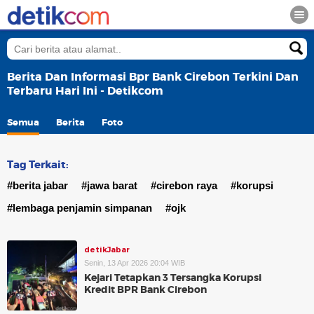
Berita Dan Informasi Bpr Bank Cirebon Terkini Dan
Terbaru Hari Ini - Detikcom
Semua
Berita
Foto
Tag Terkait:
#berita jabar
#jawa barat
#cirebon raya
#korupsi
#lembaga penjamin simpanan
#ojk
detikJabar
Senin, 13 Apr 2026 20:04 WIB
Kejari Tetapkan 3 Tersangka Korupsi
Kredit BPR Bank Cirebon