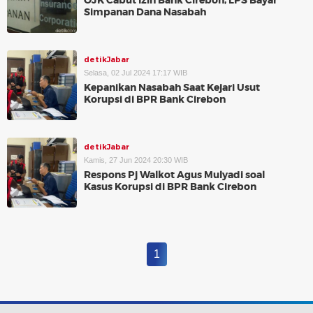
OJK Cabut Izin Bank Cirebon, LPS Bayar
Simpanan Dana Nasabah
detikJabar
Selasa, 02 Jul 2024 17:17 WIB
Kepanikan Nasabah Saat Kejari Usut
Korupsi di BPR Bank Cirebon
detikJabar
Kamis, 27 Jun 2024 20:30 WIB
Respons Pj Walkot Agus Mulyadi soal
Kasus Korupsi di BPR Bank Cirebon
1