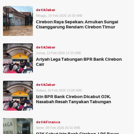
detikJabar
Minggu, 15 Feb 2026 18:30 WIB
Cirebon Raya Sepekan: Amukan Sungai
Cisanggarung Rendam Cirebon Timur
detikJabar
Jumat, 13 Feb 2026 17:10 WIB
Ariyah Lega Tabungan BPR Bank Cirebon
Cair
detikJabar
Selasa, 10 Feb 2026 13:00 WIB
Izin BPR Bank Cirebon Dicabut OJK,
Nasabah Resah Tanyakan Tabungan
detikFinance
Senin, 09 Feb 2026 20:31 WIB