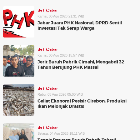
detikJabar
Kamis, 06 Agu 2026 21:31 WIB
Jabar Juara PHK Nasional, DPRD Sentil
Investasi Tak Serap Warga
detikJabar
Kamis, 06 Agu 2026 15:57 WIB
Jerit Buruh Pabrik Cimahi, Mengabdi 32
Tahun Berujung PHK Massal
detikJabar
Rabu, 05 Agu 2026 05:00 WIB
Geliat Ekonomi Pesisir Cirebon, Produksi
Ikan Melonjak Drastis
detikJabar
Selasa, 04 Agu 2026 18:11 WIB