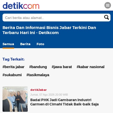
Berita Dan Informasi Bisnis Jabar Terkini Dan
Terbaru Hari Ini - Detikcom
Semua
Berita
Foto
Tag Terkait:
#berita jabar
#bandung
#jawa barat
#kabar nasional
#sukabumi
#tasikmalaya
detikJabar
Jumat, 07 Agu 2026 20:00 WIB
Badai PHK Jadi Gambaran Industri
Garmen di Cimahi Tidak Baik-baik Saja