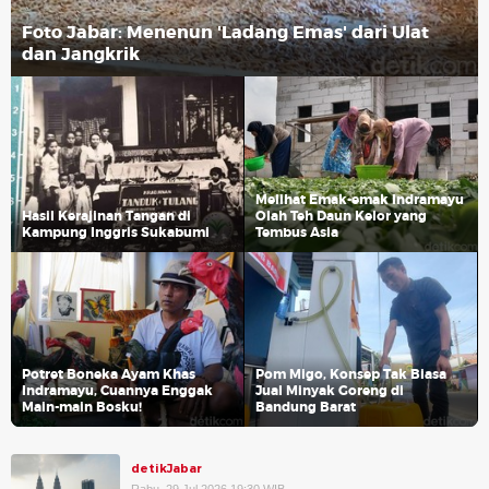
Foto Jabar: Menenun 'Ladang Emas' dari Ulat
dan Jangkrik
Melihat Emak-emak Indramayu
Hasil Kerajinan Tangan di
Olah Teh Daun Kelor yang
Kampung Inggris Sukabumi
Tembus Asia
Potret Boneka Ayam Khas
Pom Migo, Konsep Tak Biasa
Indramayu, Cuannya Enggak
Jual Minyak Goreng di
Main-main Bosku!
Bandung Barat
detikJabar