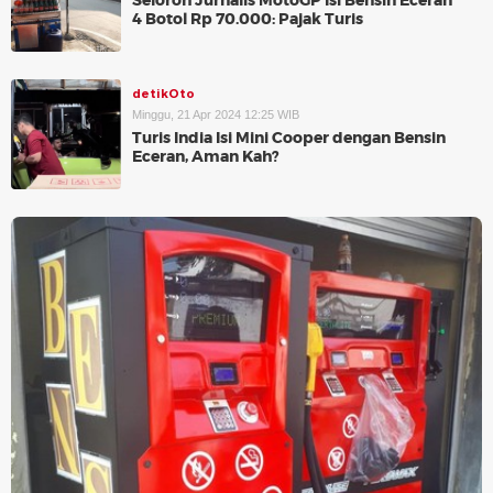
Seloroh Jurnalis MotoGP Isi Bensin Eceran
4 Botol Rp 70.000: Pajak Turis
detikOto
Minggu, 21 Apr 2024 12:25 WIB
Turis India Isi Mini Cooper dengan Bensin
Eceran, Aman Kah?