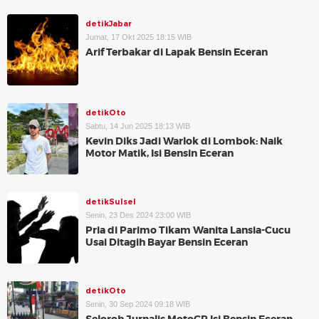
detikJabar
Jumat, 17 Okt 2025 18:15 WIB
Arif Terbakar di Lapak Bensin Eceran
detikOto
Sabtu, 14 Jun 2025 18:13 WIB
Kevin Diks Jadi Warlok di Lombok: Naik
Motor Matik, Isi Bensin Eceran
detikSulsel
Senin, 23 Des 2024 23:00 WIB
Pria di Parimo Tikam Wanita Lansia-Cucu
Usai Ditagih Bayar Bensin Eceran
detikOto
Senin, 30 Sep 2024 09:18 WIB