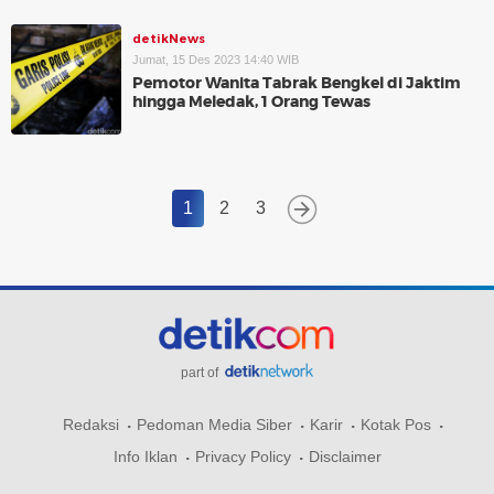
detikNews
Jumat, 15 Des 2023 14:40 WIB
Pemotor Wanita Tabrak Bengkel di Jaktim
hingga Meledak, 1 Orang Tewas
1
2
3
part of
Redaksi
Pedoman Media Siber
Karir
Kotak Pos
Info Iklan
Privacy Policy
Disclaimer