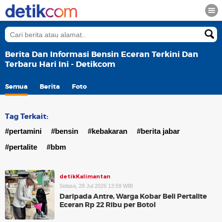
Berita Dan Informasi Bensin Eceran Terkini Dan
Terbaru Hari Ini - Detikcom
Semua
Berita
Foto
Tag Terkait:
#pertamini
#bensin
#kebakaran
#berita jabar
#pertalite
#bbm
detikKalimantan
Selasa, 28 Jul 2026 13:59 WIB
Daripada Antre, Warga Kobar Beli Pertalite
Eceran Rp 22 Ribu per Botol