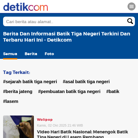
Berita Dan Informasi Batik Tiga Negeri Terkini Dan
Terbaru Hari Ini - Detikcom
Semua
Berita
Foto
Tag Terkait:
#sejarah batik tiga negeri
#asal batik tiga negeri
#berita jateng
#pembuatan batik tiga negeri
#batik
#lasem
Wolipop
Kamis, 02 Okt 2025 21:46 WIB
Video Hari Batik Nasional: Menengok Batik
Tiga Negeri di Lasem Rembang